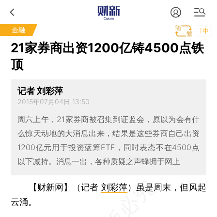
金融
T中
21家券商出资1200亿铸4500点铁
顶
记者 刘彩萍
2015年07月04日 13:50
周六上午，21家券商被召集到证监会，原以为会有什
么惊天动地的大消息出来，结果是这些券商自己出资
1200亿元用于投资蓝筹ETF，同时表态不在4500点
以下减持。消息一出，各种质疑之声蜂拥于网上
【财新网】（记者
刘彩萍
）
虽是周末，但风起
云涌。