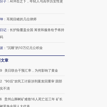
技“链”接产
【特别呈现】寻找100种
CFO：不靠规模取胜，华
【特别呈
分子
：
AI冲击之下，年轻人与高学历女性更
有意思的生活方式·第三对
住三大增长引擎是什么？
有意思的
坤
：
耳闻目睹的几位律师
日记
：
长护险覆盖全国 筹资和服务给予将持
码
波
：
“沉睡”的10万亿元公积金
新文章
09
美日联合干预汇率，为何影响了黄金
32
“90后”农民工讨薪涉刑案发回重审 因部
实不清
36
贵州山脚树矿难致16人死亡近三年 矿长
被罢免全国人大代表