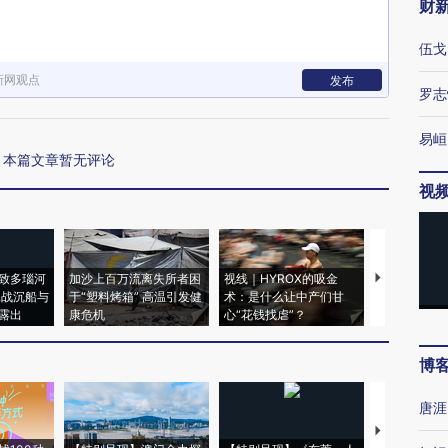
财
伍戈
新网观点
发布
罗志
易峘
本篇文章暂无评论
视
致多瑙河
加沙上百万流离失所者困
视线｜HYROX的吸金
马航飞行员
二战沉船与
于“塑料烤箱” 高温引发健
术：是什么让中产们甘
粒摇头丸 尿
露出
康危机
心“花钱找虐”？
毒品
博
唐涯
【推广】走