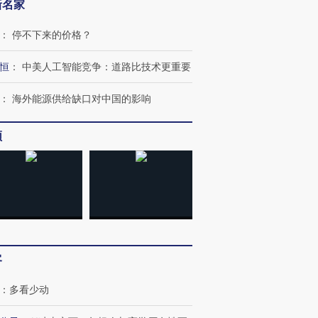
新名家
：
停不下来的价格？
恒
：
中美人工智能竞争：道路比技术更重要
：
海外能源供给缺口对中国的影响
频
跨国走私7万
视线｜被称为“蟑螂”的印
视线｜“入侵”还是“人道危
检体内含3种
度Z世代 用街头抗争将教
机”？难民潮撕裂西班牙
秘鲁纳斯
育部长拱下台
飞地休达
13人遇难
客
：
多看少动
进第四届链博
【商旅对话】华住集团