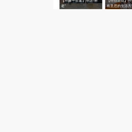
【不唯一答案】不止“养
【特别呈现】寻
老”
有意思的生活方