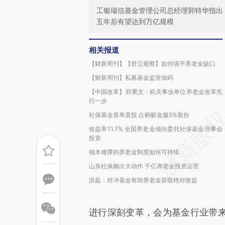
工银瑞信基金管理公司总经理郭特华指出
五年后有望达到万亿规模
相关报道
【财新周刊】【舒立观察】如何填平养老金缺口
【财新周刊】私募基金监管加码
【中国改革】郑秉文：机关事业单位养老金改革先
行一步
社保基金首单直投 占蚂蚁金服5%股份
收益率11.7% 全国养老金倾向委托社保基金理事会
投资
独木难撑的养老金制度如何可持续
山东社保频出大动作 千亿养老金投资运营
洪磊：对冲基金有助养老金获取绝对收益
进行深刻变革，会为基金行业带