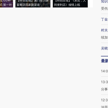
找100种
【特别呈现】澳门全力探
【特别呈现】《东莞，人
会，让数智科
知识
式·第一对
索葡语国家新渠道
间便利店》倾情上线
业
受伤
丁金
村夫
续加
吴晓
最
14:
13:
分事
12:
涉罪