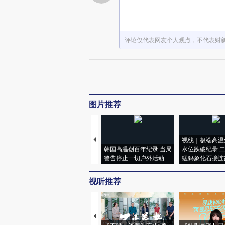
评论仅代表网友个人观点，不代表财
图片推荐
视线｜极端高温
韩国高温创百年纪录 当局
水位跌破纪录 
警告停止一切户外活动
猛犸象化石接连
视听推荐