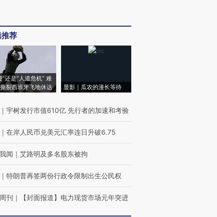
辑推荐
侵”还是“人道危机” 难
撕裂西班牙飞地休达
显影｜瓜农的漫长等待
｜
宇树发行市值610亿 先行者的加速和考验
｜
在岸人民币兑美元汇率连日升破6.75
我闻
｜
艾路明及多名股东被拘
｜
特朗普再签两份行政令限制出生公民权
周刊
｜
【封面报道】电力现货市场元年突进