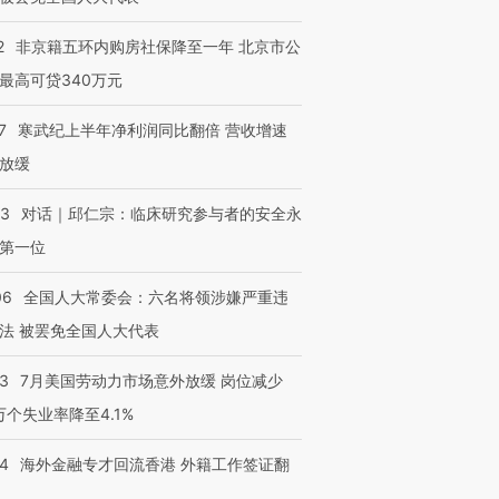
2
非京籍五环内购房社保降至一年 北京市公
最高可贷340万元
7
寒武纪上半年净利润同比翻倍 营收增速
放缓
53
对话｜邱仁宗：临床研究参与者的安全永
第一位
06
全国人大常委会：六名将领涉嫌严重违
法 被罢免全国人大代表
43
7月美国劳动力市场意外放缓 岗位减少
3万个失业率降至4.1%
14
海外金融专才回流香港 外籍工作签证翻