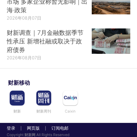
市场 多家企业称暂无影响 | 出
海·政策
2026年08月07日
财新调查｜7月金融数据季节
性承压 新增社融或取决于政
府债券
2026年08月07日
财新移动
财新
财新周刊
Caixin
登录
网页版
订阅电邮
|
|
Copyright 财新网 All Rights Reserved