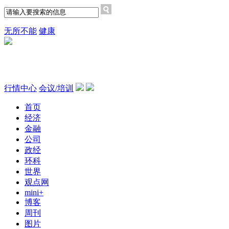
无所不能
健康
行情中心
会议/培训
首页
经济
金融
公司
政经
环科
世界
观点网
mini+
博客
周刊
图片