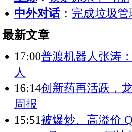
中外对话
：
完成垃圾管
最新文章
17:00
普渡机器人张涛
人
16:14
创新药再活跃，
周报
15:51
被爆炒、高溢价 Q