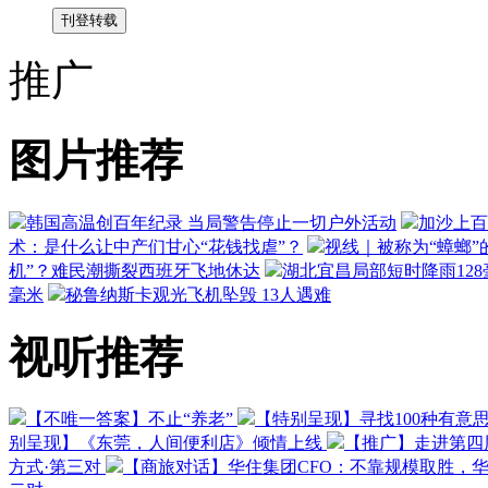
推广
图片推荐
韩国高温创百年纪录 当局警告停止一切户外活动
加沙上百
术：是什么让中产们甘心“花钱找虐”？
视线｜被称为“蟑螂”
机”？难民潮撕裂西班牙飞地休达
湖北宜昌局部短时降雨128毫
毫米
秘鲁纳斯卡观光飞机坠毁 13人遇难
视听推荐
【不唯一答案】不止“养老”
【特别呈现】寻找100种有意
别呈现】《东莞，人间便利店》倾情上线
【推广】走进第四
方式·第三对
【商旅对话】华住集团CFO：不靠规模取胜，