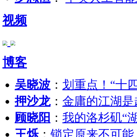
视频
博客
吴晓波
：
划重点！“十
押沙龙
：
金庸的江湖是
顾晓阳
：
我的洛杉矶“
王烁
：
锁定原来不可能