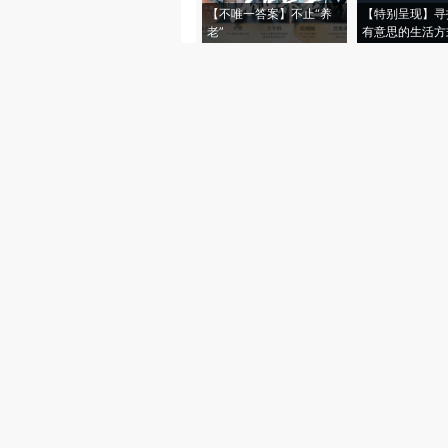
【不唯一答案】不止“养
【特别呈现】寻
老”
有意思的生活方