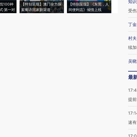
知识
找100种
【特别呈现】澳门全力探
【特别呈现】《东莞，人
会，让数智科
式·第一对
索葡语国家新渠道
间便利店》倾情上线
业
受伤
丁金
村夫
续加
吴晓
最
17:
提前
17:1
速有
17: