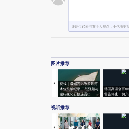
评论仅代表网友个人观点，不代表财
图片推荐
视线｜极端高温致多瑙河
水位跌破纪录 二战沉船与
韩国高温创百年
猛犸象化石接连露出
警告停止一切户
视听推荐