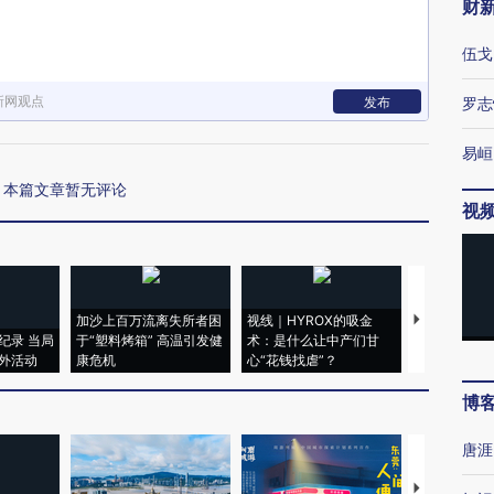
财
伍戈
新网观点
发布
罗志
易峘
本篇文章暂无评论
视
加沙上百万流离失所者困
视线｜HYROX的吸金
马航飞行员
纪录 当局
于“塑料烤箱” 高温引发健
术：是什么让中产们甘
粒摇头丸 尿
外活动
康危机
心“花钱找虐”？
毒品
博
唐涯
【推广】走