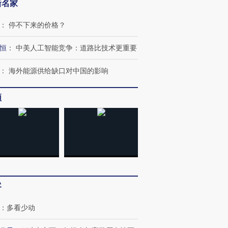
新名家
：
停不下来的价格？
恒
：
中美人工智能竞争：道路比技术更重要
：
海外能源供给缺口对中国的影响
频
跨国走私7万
视线｜被称为“蟑螂”的印
视线｜“入侵”还是“人道危
检体内含3种
度Z世代 用街头抗争将教
机”？难民潮撕裂西班牙
秘鲁纳斯
育部长拱下台
飞地休达
13人遇难
客
：
多看少动
进第四届链博
【商旅对话】华住集团