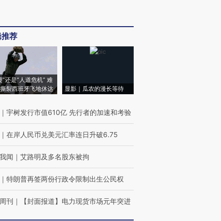
辑推荐
侵”还是“人道危机” 难
撕裂西班牙飞地休达
显影｜瓜农的漫长等待
｜
宇树发行市值610亿 先行者的加速和考验
｜
在岸人民币兑美元汇率连日升破6.75
我闻
｜
艾路明及多名股东被拘
｜
特朗普再签两份行政令限制出生公民权
周刊
｜
【封面报道】电力现货市场元年突进