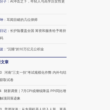
分子
：
AI冲击之下，年轻人与高学历女性更
技“链”接产
【特别呈现】寻找100种
CFO：不靠规模取胜，华
【特别呈
有意思的生活方式·第三对
住三大增长引擎是什么？
有意思的
坤
：
耳闻目睹的几位律师
日记
：
长护险覆盖全国 筹资和服务给予将持
码
波
：
“沉睡”的10万亿元公积金
新文章
40
河南“三支一扶”考试规模化作弊 内外勾结
获取试卷
4
财新调查｜7月CPI或继续降温 PPI同比增
触顶回落迹象
00
普渡张涛：从专用机器人切入人形，更具