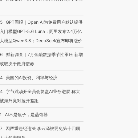
55
GPT周报｜Open AI为免费用户默认提供
入门模型GPT-5.6 Luna；阿里发布2.4万亿
大模型Qwen3.8；DeepSeek宣布即将涨价
46
财新调查｜7月金融数据季节性承压 新增
或取决于政府债券
44
美国的AI投资、利率与经济
44
字节跳动开全员会复盘AI业务进展 称大
被海外竞对拉开差距
1
AI不是镜子，是蒸馏器
07
因严重违纪违法 李云泽被罢免第十四届
人大代表职务