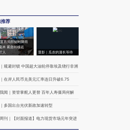
辑推荐
宜昌局部短时降雨
8毫米 紧急转移近
00人
显影｜瓜农的漫长等待
｜
规避封锁 中国超大油轮停靠埃及绕行非洲
｜
在岸人民币兑美元汇率连日升破6.75
我闻
｜
资管掌舵人更替 百年人寿僵局何解
｜
多国出台光伏新政加速转型
周刊
｜
【封面报道】电力现货市场元年突进