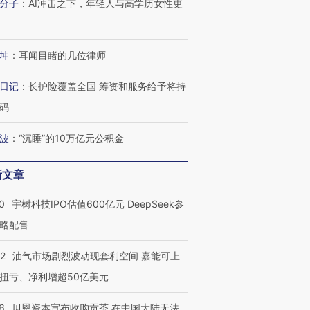
分子
：
AI冲击之下，年轻人与高学历女性更
坤
：
耳闻目睹的几位律师
日记
：
长护险覆盖全国 筹资和服务给予将持
码
波
：
“沉睡”的10万亿元公积金
新文章
0
宇树科技IPO估值600亿元 DeepSeek参
略配售
22
油气市场剧烈波动现套利空间 嘉能可上
扭亏、净利增超50亿美元
6
贝恩资本宣布收购贡茶 在中国大陆无法