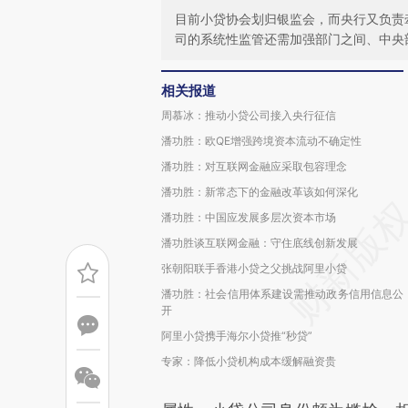
目前小贷协会划归银监会，而央行又负责
司的系统性监管还需加强部门之间、中央
相关报道
周慕冰：推动小贷公司接入央行征信
潘功胜：欧QE增强跨境资本流动不确定性
潘功胜：对互联网金融应采取包容理念
潘功胜：新常态下的金融改革该如何深化
潘功胜：中国应发展多层次资本市场
潘功胜谈互联网金融：守住底线创新发展
张朝阳联手香港小贷之父挑战阿里小贷
潘功胜：社会信用体系建设需推动政务信用信息公
开
阿里小贷携手海尔小贷推“秒贷”
专家：降低小贷机构成本缓解融资贵