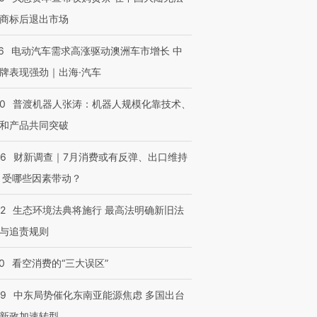
商标后退出市场
6
电动汽车需求高涨驱动澳洲车市增长 中
牌表现强劲｜出海·汽车
00
普渡机器人张涛：机器人规模化靠技术、
和产品共同突破
56
财新调查｜7月消费或有反弹、出口维持
 受哪些因素带动？
42
生态环境法典将施行 最高法明确新旧法
与追责规则
0
看空消费的“三大误区”
59
中东局势催化东南亚能源焦虑 多国出台
新政加速转型