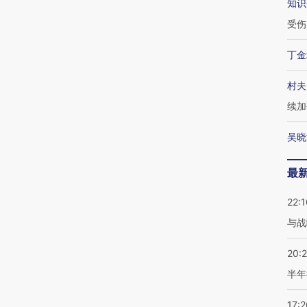
知识
受伤
丁金
村夫
续加
吴晓
最
22:1
与战
20:
半年
17:2