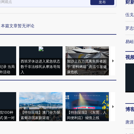
财
新网观点
发布
伍戈
本篇文章暂无评论
罗志
易峘
视
西班牙休达进入紧急状态
加沙上百万流离失所者困
视线｜HYR
纪录 当局
数千非法移民从摩洛哥闯
于“塑料烤箱” 高温引发健
术：是什么
外活动
入
康危机
心“花钱找虐
【推广】走
博
找100种
【特别呈现】澳门全力探
【特别呈现】《东莞，人
会，让数智科
式·第一对
索葡语国家新渠道
间便利店》倾情上线
业
唐涯