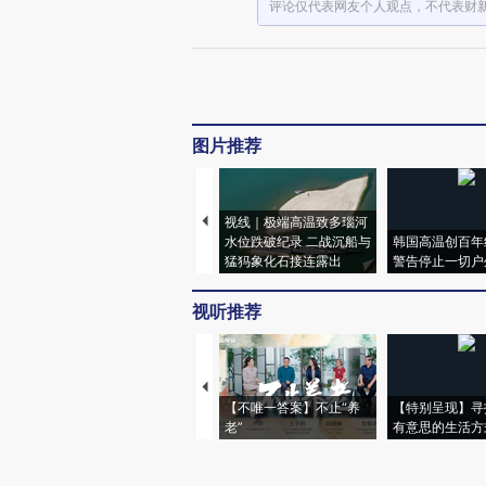
评论仅代表网友个人观点，不代表财
图片推荐
视线｜极端高温致多瑙河
水位跌破纪录 二战沉船与
韩国高温创百年
猛犸象化石接连露出
警告停止一切户
视听推荐
【不唯一答案】不止“养
【特别呈现】寻
老”
有意思的生活方