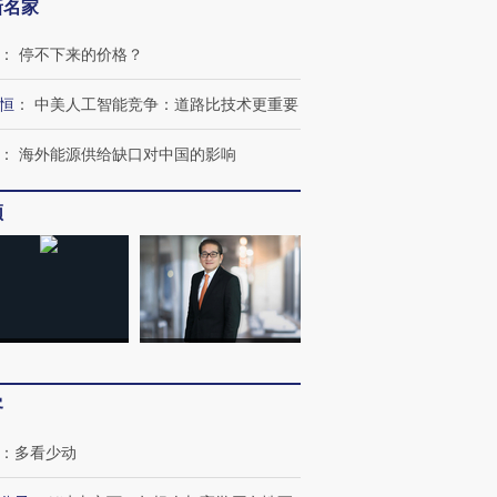
新名家
：
停不下来的价格？
恒
：
中美人工智能竞争：道路比技术更重要
：
海外能源供给缺口对中国的影响
频
OX的吸金
马航飞行员跨国走私7万
视线｜被称为“蟑螂”的印
让中产们甘
粒摇头丸 尿检体内含3种
度Z世代 用街头抗争将教
秘鲁纳斯
”？
毒品
育部长拱下台
13人遇难
进第四届链博
【商旅对话】华住集团
客
技“链”接产
【特别呈现】寻找100种
CFO：不靠规模取胜，华
【特别呈
有意思的生活方式·第三对
住三大增长引擎是什么？
有意思的
：
多看少动