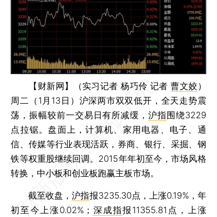
【财新网】（实习记者 杨巧伶 记者
曹文姣
）
周二（1月13日）沪深两市双双低开，全天走势震
荡，振幅较前一交易日有所减缓，
沪指
围绕3229
点拉锯。盘面上，计算机、家用电器、电子、通
信、传媒等行业表现活跃，券商、银行、采掘、钢
铁等权重股继续回调。2015年年初至今，市场风格
转换，中小板和创业板跑赢主板市场。
截至收盘，
沪指
报3235.30点，上涨0.19%，年
初至今上涨0.02%；
深成指
报11355.81点，上涨