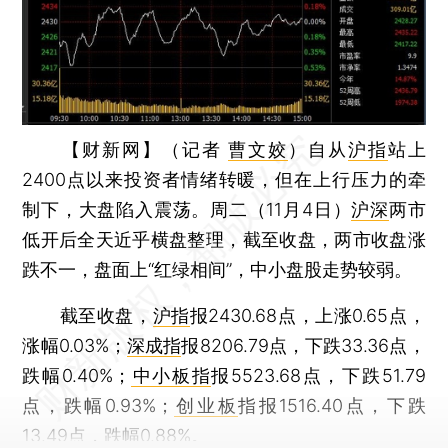
【财新网】（记者
曹文姣
）
自从
沪指
站上
2400点以来投资者情绪转暖，但在上行压力的牵
制下，大盘陷入震荡。周二（11月4日）
沪深
两市
低开后全天近乎横盘整理，截至收盘，两市收盘涨
跌不一，盘面上“红绿相间”，中小盘股走势较弱。
截至收盘，
沪指
报2430.68点，上涨0.65点，
涨幅0.03%；
深成指
报8206.79点，下跌33.36点，
跌幅0.40%；
中小板指
报5523.68点，下跌51.79
点，跌幅0.93%；
创业板
指报1516.40点，下跌
13.49点，跌幅0.88%。