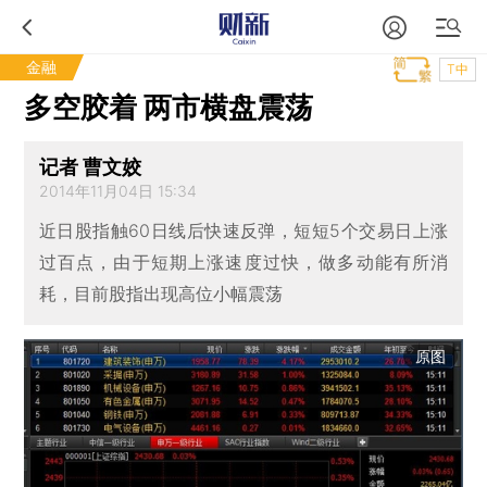
金融
T中
多空胶着 两市横盘震荡
记者 曹文姣
2014年11月04日 15:34
近日股指触60日线后快速反弹，短短5个交易日上涨
过百点，由于短期上涨速度过快，做多动能有所消
耗，目前股指出现高位小幅震荡
原图