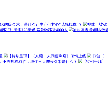
OX的吸金术：是什么让中产们甘心“花钱找虐”？
视线｜被称
部短时降雨128毫米 紧急转移近4000人
哈尔滨遭遇短时极端
道
【特别呈现】《东莞，人间便利店》倾情上线
【推广】
O：不靠规模取胜，华住三大增长引擎是什么？
【特别呈现】