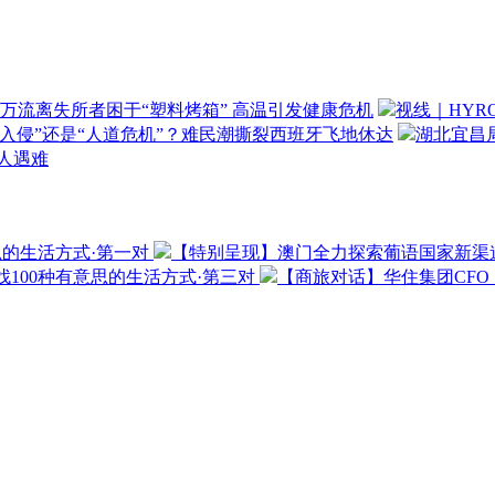
万流离失所者困于“塑料烤箱” 高温引发健康危机
视线｜HYR
“入侵”还是“人道危机”？难民潮撕裂西班牙飞地休达
湖北宜昌局
3人遇难
思的生活方式·第一对
【特别呈现】澳门全力探索葡语国家新渠
100种有意思的生活方式·第三对
【商旅对话】华住集团CF