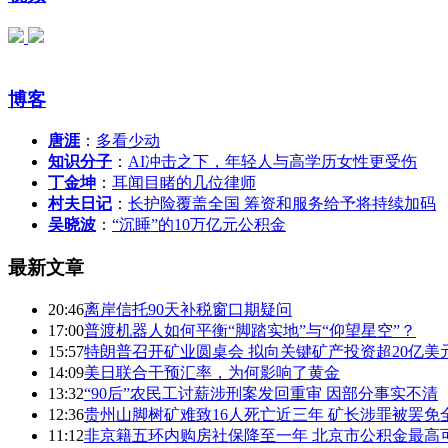
博客
唐涯
：
多看少动
知识分子
：
AI冲击之下，年轻人与高学历女性更受伤
丁金坤
：
耳闻目睹的几位律师
村夫日记
：
长护险覆盖全国 筹资和服务给予将持续加码
吴晓波
：
“沉睡”的10万亿元公积金
最新文章
20:46
离岸信托90天补税窗口期疑问
17:00
普渡机器人如何平衡“脚踏实地”与“仰望星空”？
15:57
特朗普召开矿业圆桌会 拟向关键矿产投资超20亿美
14:09
美日联合干预汇率，为何影响了黄金
13:32
“90后”农民工讨薪涉刑案发回重审 因部分事实不清
12:36
贵州山脚树矿难致16人死亡近三年 矿长涉罪被罢免
11:12
非京籍五环内购房社保降至一年 北京市公积金最高可