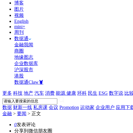
博客
图片
视频
English
mini+
周刊
数据通
金融我闻
商圈
地缘图志
企业数据库
沪深股市
港股
数据通Claw🦞
更多
科技
地产
汽车
消费
能源
健康
环科
民生
ESG
数字说
比
数据
财新一线
私房课
会议
Promotion
运动家
企业用户
应用下
金融
>
要闻
>
正文
0
发表评论
分享到微信朋友圈