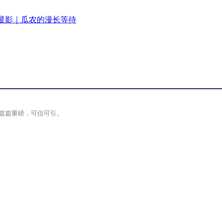
显影｜瓜农的漫长等待
篇篇重磅，可信可引。