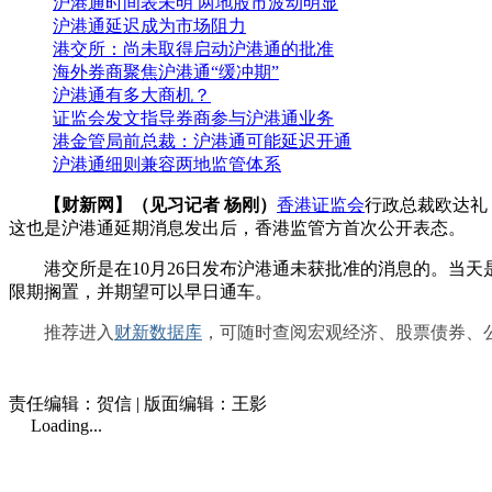
沪港通时间表未明 两地股市波动明显
沪港通延迟成为市场阻力
港交所：尚未取得启动沪港通的批准
海外券商聚焦沪港通“缓冲期”
沪港通有多大商机？
证监会发文指导券商参与沪港通业务
港金管局前总裁：沪港通可能延迟开通
沪港通细则兼容两地监管体系
【财新网】（见习记者 杨刚）
香港证监会
行政总裁欧达礼（A
这也是沪港通延期消息发出后，香港监管方首次公开表态。
港交所是在10月26日发布沪港通未获批准的消息的。当天
限期搁置，并期望可以早日通车。
推荐进入
财新数据库
，可随时查阅宏观经济、股票债券、
责任编辑：贺信 | 版面编辑：王影
Loading...