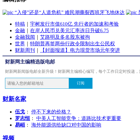
“入侵”还是“人道危机” 难民潮撕裂西班牙飞地休达
特稿
｜
宇树发行市值610亿 先行者的加速和考验
金融
｜
在岸人民币兑美元汇率连日升破6.75
金融我闻
｜
艾路明及多名股东被拘
世界
｜
特朗普再签两份行政令限制出生公民权
财新周刊
｜
【封面报道】电力现货市场元年突进
财新网主编精选版电邮
财新网新闻版电邮全新升级！财新网主编精心编写，每个工作日定时投递，
订阅
财新名家
伍戈
：
停不下来的价格？
罗志恒
：
中美人工智能竞争：道路比技术更重要
易峘
：
海外能源供给缺口对中国的影响
视频