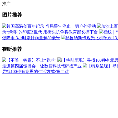
推广
图片推荐
韩国高温创百年纪录 当局警告停止一切户外活动
加沙上百
为“蟑螂”的印度Z世代 用街头抗争将教育部长拱下台
视线｜
强降雨 3小时累计雨量超80毫米
秘鲁纳斯卡观光飞机坠毁 1
视听推荐
【不唯一答案】不止“养老”
【特别呈现】寻找100种有意
走进第四届链博会，让数智科技“链”接产业
【特别呈现】寻找
寻找100种有意思的生活方式·第二对