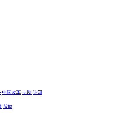
较
中国改革
专题
讣闻
载
帮助