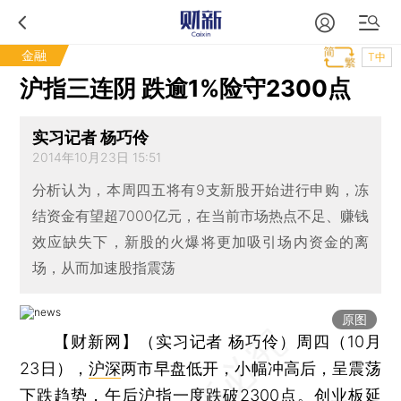
金融
T中
沪指三连阴 跌逾1%险守2300点
实习记者 杨巧伶
2014年10月23日 15:51
分析认为，本周四五将有9支新股开始进行申购，冻
结资金有望超7000亿元，在当前市场热点不足、赚钱
效应缺失下，新股的火爆将更加吸引场内资金的离
场，从而加速股指震荡
原图
【财新网】（实习记者 杨巧伶）
周四（10月
23日），
沪深
两市早盘低开，小幅冲高后，呈震荡
下跌趋势，午后
沪指
一度跌破2300点。
创业板
延