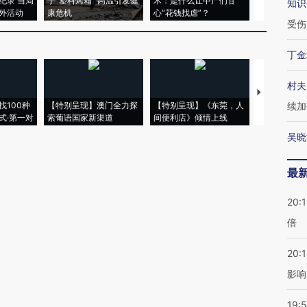
纪录 当局
于“塑料烤箱” 高温引发健
术：是什么让中产们甘
粒摇头丸 尿
知识
外活动
康危机
心“花钱找虐”？
毒品
受伤
丁金
村夫
【推广】走
找100种
【特别呈现】澳门全力探
【特别呈现】《东莞，人
会，让数智科
续加
式·第一对
索葡语国家新渠道
间便利店》倾情上线
业
吴晓
最
20:
倍
20:1
影响
19:5