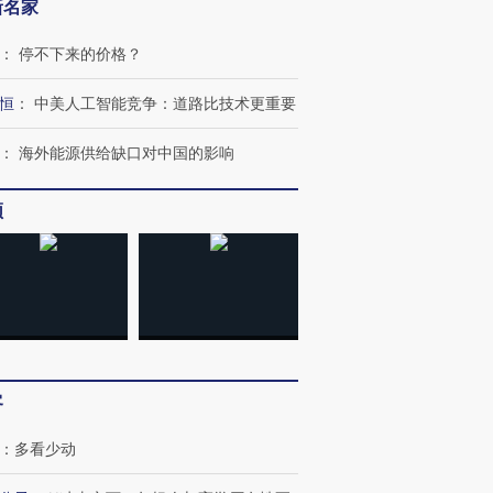
新名家
：
停不下来的价格？
恒
：
中美人工智能竞争：道路比技术更重要
：
海外能源供给缺口对中国的影响
频
客
：
多看少动
跨国走私7万
视线｜被称为“蟑螂”的印
视线｜“入侵”还是“人道危