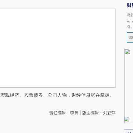
财
财
写
引
阅宏观经济、股票债券、公司人物，财经信息尽在掌握。
责任编辑：李箐 | 版面编辑：刘彩萍