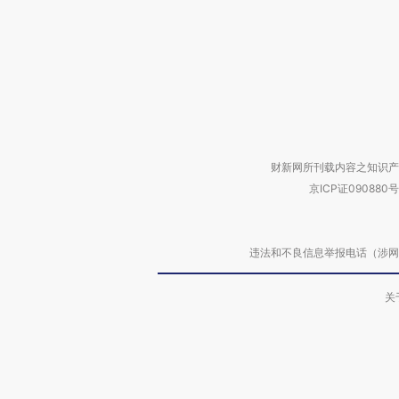
财新网所刊载内容之知识产
京ICP证090880号
违法和不良信息举报电话（涉网络暴力有
关