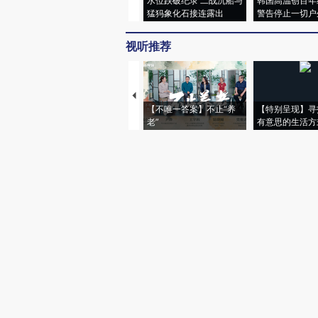
水位跌破纪录 二战沉船与
韩国高温创百年
猛犸象化石接连露出
警告停止一切户
视听推荐
【不唯一答案】不止“养
【特别呈现】寻
老”
有意思的生活方