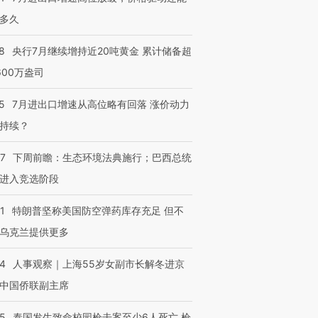
多久
8
央行7月继续增持近20吨黄金 累计储备超
600万盎司
5
7月进出口增速从高位略有回落 涨价动力
持续？
07
下周前瞻：生态环境法典施行；巴西总统
进入竞选阶段
1
特朗普坚称美国防空弹药库存充足 但不
乌克兰提供更多
24
人事观察｜上海55岁女副市长解冬进京
中国侨联副主席
45
泰国发生致命校园枪击案至少6人死亡 枪