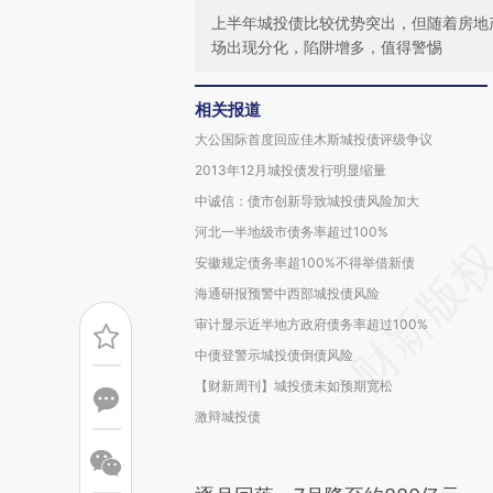
上半年城投债比较优势突出，但随着房地
场出现分化，陷阱增多，值得警惕
相关报道
大公国际首度回应佳木斯城投债评级争议
2013年12月城投债发行明显缩量
中诚信：债市创新导致城投债风险加大
河北一半地级市债务率超过100%
安徽规定债务率超100%不得举借新债
海通研报预警中西部城投债风险
审计显示近半地方政府债务率超过100%
中债登警示城投债倒债风险
【财新周刊】城投债未如预期宽松
激辩城投债