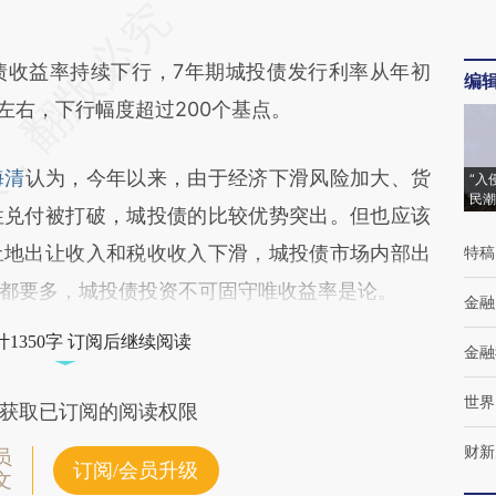
收益率持续下行，7年期城投债发行利率从年初
编
左右，下行幅度超过200个基点。
海清
认为，今年以来，由于经济下滑风险加大、货
“入
民潮
性兑付被打破，城投债的比较优势突出。但也应该
土地出让收入和税收收入下滑，城投债市场内部出
特稿
都要多，城投债投资不可固守唯收益率是论。
金融
1350字 订阅后继续阅读
金融
世界
获取已订阅的阅读权限
财新
员
订阅/会员升级
文