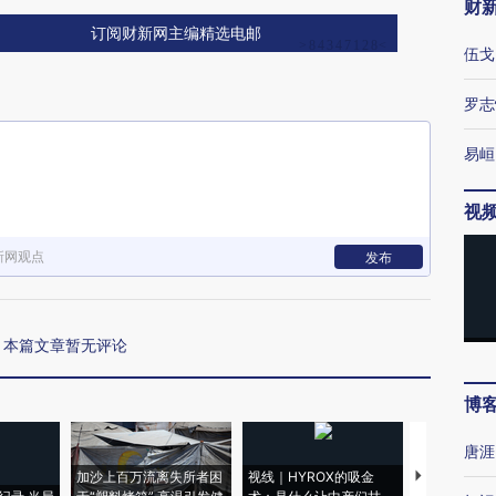
财
订阅财新网主编精选电邮
伍戈
罗志
易峘
视
新网观点
发布
本篇文章暂无评论
博
唐涯
加沙上百万流离失所者困
视线｜HYROX的吸金
马航飞行员