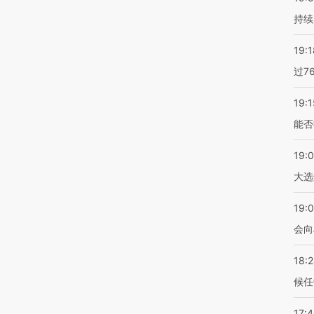
持续
19:1
过7
19:1
能否
19:
大选
19:0
会向
18:
候任
17: