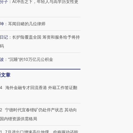
检体内含3种
度Z世代 用街头抗争将教
机”？难民潮撕裂西班牙
秘鲁纳斯
分子
：
AI冲击之下，年轻人与高学历女性更
育部长拱下台
飞地休达
13人遇难
坤
：
耳闻目睹的几位律师
日记
：
长护险覆盖全国 筹资和服务给予将持
进第四届链博
【商旅对话】华住集团
技“链”接产
码
【特别呈现】寻找100种
CFO：不靠规模取胜，华
【特别呈
有意思的生活方式·第三对
住三大增长引擎是什么？
有意思的
波
：
“沉睡”的10万亿元公积金
新文章
14
海外金融专才回流香港 外籍工作签证翻
2
宁德时代宜春锂矿仍处停产状态 其动向
国内锂资源供需格局
1
7月进出口增速高位放缓，价格驱动还能