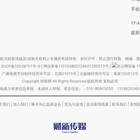
手祖
17:
提前
权为财新传媒及/或相关权利人专属所有或持有。未经许可，禁止进行转载、摘编、
京ICP备10026701号-8
|
网信算备110105862729401250013号
|
京公网安备 11
广播电视节目制作经营许可证：京第01015号
|
出版物经营许可证：第直100013号
Copyright 财新网 All Rights Reserved 版权所有 复制必究
害信息举报、未成年人举报、谣言信息）：010-85905050 13195200605 举报邮
于我们
|
加入我们
|
啄木鸟公益基金会
|
意见与反馈
|
提供新闻线索
|
联系我们
|
友情