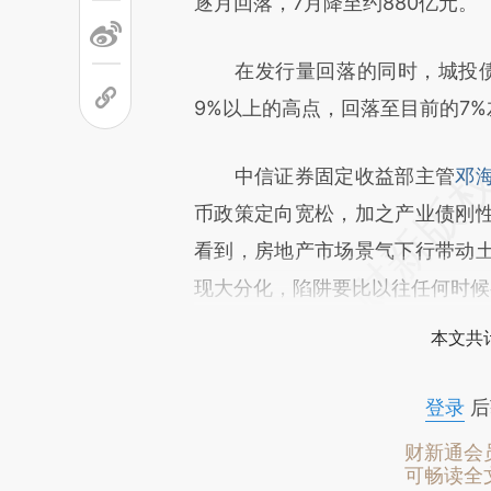
逐月回落，7月降至约880亿元。
在发行量回落的同时，城投债
9%以上的高点，回落至目前的7%
中信证券固定收益部主管
邓
币政策定向宽松，加之产业债刚
看到，房地产市场景气下行带动
现大分化，陷阱要比以往任何时候
本文共计
登录
后
财新通会
可畅读全