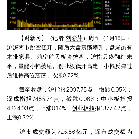
【财新网】（记者
刘彩萍
）
周五（4月18日）
沪深两市跳空低开，随后大盘震荡攀升，盘尾虽有
木业家具、航空航天板块护盘，
沪指
最终翻红未
果，量能小幅萎缩。创业板低开高走，小幅反弹过
后维持高位震荡，收涨0.72%。
截至收盘，
沪指
报2097.75点，微跌0.05%；
深成指
报7455.74点，微跌0.06%；
中小板指
报
4824.03点，上涨0.14%；
创业板指
报1377.42点，
上涨0.72%。
沪市成交额为725.56亿元，深市成交额为