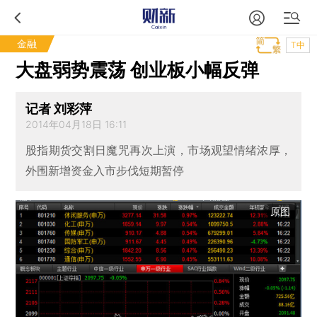
金融
T中
大盘弱势震荡 创业板小幅反弹
记者 刘彩萍
2014年04月18日 16:11
股指期货交割日魔咒再次上演，市场观望情绪浓厚，
外围新增资金入市步伐短期暂停
原图