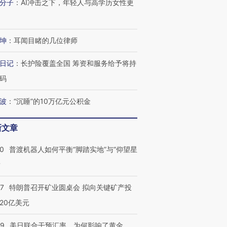
分子
：
AI冲击之下，年轻人与高学历女性更
坤
：
耳闻目睹的几位律师
日记
：
长护险覆盖全国 筹资和服务给予将持
码
波
：
“沉睡”的10万亿元公积金
新文章
00
普渡机器人如何平衡“脚踏实地”与“仰望星
？
57
特朗普召开矿业圆桌会 拟向关键矿产投
20亿美元
09
美日联合干预汇率，为何影响了黄金