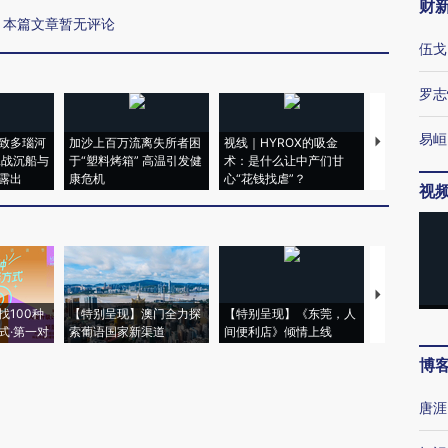
财
本篇文章暂无评论
伍戈
罗志
易峘
致多瑙河
加沙上百万流离失所者困
视线｜HYROX的吸金
马航飞行员
二战沉船与
于“塑料烤箱” 高温引发健
术：是什么让中产们甘
粒摇头丸 尿
露出
康危机
心“花钱找虐”？
毒品
视
【推广】走
找100种
【特别呈现】澳门全力探
【特别呈现】《东莞，人
会，让数智科
式·第一对
索葡语国家新渠道
间便利店》倾情上线
业
博
唐涯