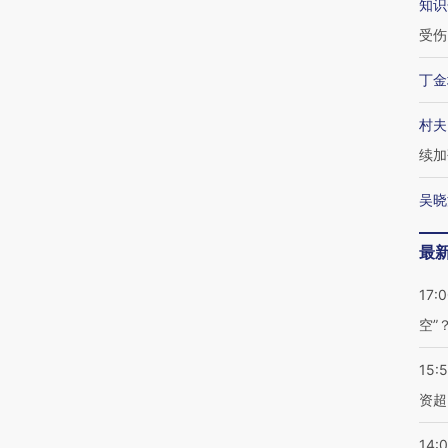
知识
受伤
丁金
村夫
续加
吴晓
最
17:
空”
15:
资超
14: