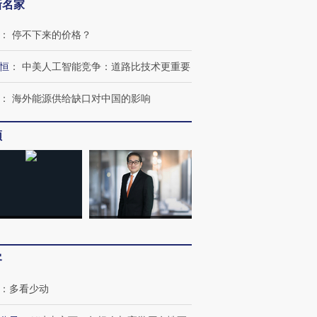
新名家
：
停不下来的价格？
恒
：
中美人工智能竞争：道路比技术更重要
：
海外能源供给缺口对中国的影响
跨国走私7万
视线｜被称为“蟑螂”的印
视线｜“入侵”还是“人道危
检体内含3种
度Z世代 用街头抗争将教
机”？难民潮撕裂西班牙
秘鲁纳斯
育部长拱下台
飞地休达
13人遇难
频
进第四届链博
【商旅对话】华住集团
技“链”接产
【特别呈现】寻找100种
CFO：不靠规模取胜，华
【特别呈
有意思的生活方式·第三对
住三大增长引擎是什么？
有意思的
客
：
多看少动