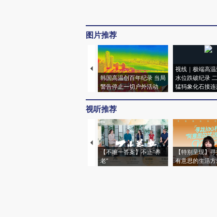
图片推荐
视线｜极端高温
韩国高温创百年纪录 当局
水位跌破纪录 
警告停止一切户外活动
猛犸象化石接连
视听推荐
【不唯一答案】不止“养
【特别呈现】寻
老”
有意思的生活方