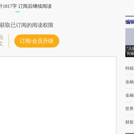
1817字 订阅后继续阅读
编
获取已订阅的阅读权限
员
订阅/会员升级
文
“入
民潮
特稿
金融
金融
世界
财新