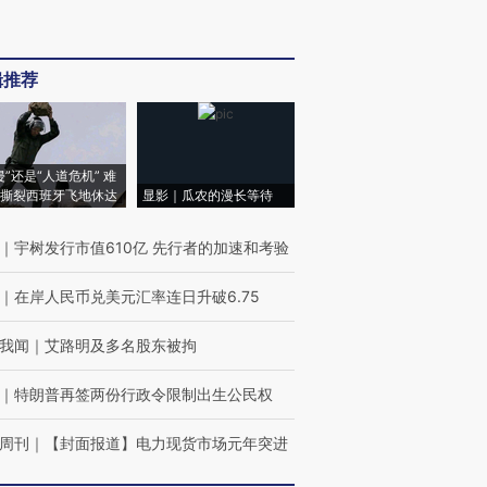
辑推荐
侵”还是“人道危机” 难
撕裂西班牙飞地休达
显影｜瓜农的漫长等待
｜
宇树发行市值610亿 先行者的加速和考验
｜
在岸人民币兑美元汇率连日升破6.75
我闻
｜
艾路明及多名股东被拘
｜
特朗普再签两份行政令限制出生公民权
周刊
｜
【封面报道】电力现货市场元年突进