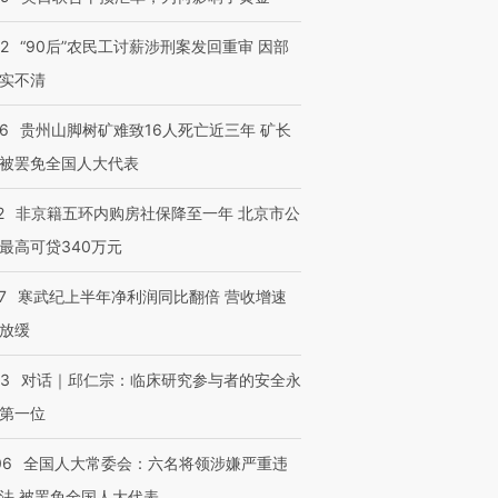
32
“90后”农民工讨薪涉刑案发回重审 因部
实不清
36
贵州山脚树矿难致16人死亡近三年 矿长
被罢免全国人大代表
2
非京籍五环内购房社保降至一年 北京市公
最高可贷340万元
7
寒武纪上半年净利润同比翻倍 营收增速
放缓
53
对话｜邱仁宗：临床研究参与者的安全永
第一位
06
全国人大常委会：六名将领涉嫌严重违
法 被罢免全国人大代表