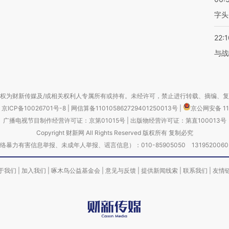
字头
22:1
与战
权为财新传媒及/或相关权利人专属所有或持有。未经许可，禁止进行转载、摘编、
京ICP备10026701号-8
|
网信算备110105862729401250013号
|
京公网安备 11
广播电视节目制作经营许可证：京第01015号
|
出版物经营许可证：第直100013号
Copyright 财新网 All Rights Reserved 版权所有 复制必究
害信息举报、未成年人举报、谣言信息）：010-85905050 13195200605 举报邮
于我们
|
加入我们
|
啄木鸟公益基金会
|
意见与反馈
|
提供新闻线索
|
联系我们
|
友情