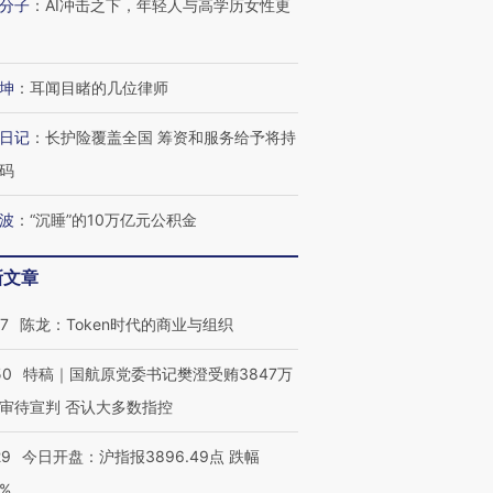
分子
：
AI冲击之下，年轻人与高学历女性更
坤
：
耳闻目睹的几位律师
日记
：
长护险覆盖全国 筹资和服务给予将持
码
波
：
“沉睡”的10万亿元公积金
新文章
07
陈龙：Token时代的商业与组织
50
特稿｜国航原党委书记樊澄受贿3847万
审待宣判 否认大多数指控
29
今日开盘：沪指报3896.49点 跌幅
0%