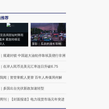
辑推荐
宜昌局部短时降雨
8毫米 紧急转移近
00人
显影｜瓜农的漫长等待
｜
规避封锁 中国超大油轮停靠埃及绕行非洲
｜
在岸人民币兑美元汇率连日升破6.75
我闻
｜
资管掌舵人更替 百年人寿僵局何解
｜
多国出台光伏新政加速转型
周刊
｜
【封面报道】电力现货市场元年突进