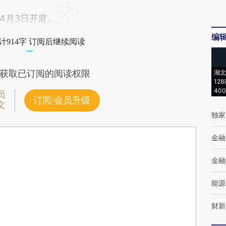
4月3日开庭。
编
计914字 订阅后继续阅读
获取已订阅的阅读权限
湖北
12
40
员
订阅/会员升级
文
独家
金融
金融
能源
财新