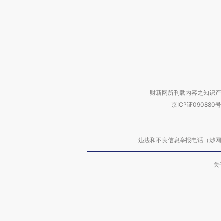
财新网所刊载内容之知识产
京ICP证090880号
违法和不良信息举报电话（涉网络暴力有
关