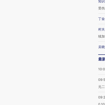
知识
受伤
丁金
村夫
续加
吴晓
最
10:
09:
元二
09:
0.1