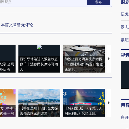
财
新网观点
发布
伍戈
本篇文章暂无评论
罗志
易峘
视
西班牙休达进入紧急状态
加沙上百万流离失所者困
视线｜HYR
纪录 当局
数千非法移民从摩洛哥闯
于“塑料烤箱” 高温引发健
术：是什么
外活动
入
康危机
心“花钱找虐
【推广】走
博
找100种
【特别呈现】澳门全力探
【特别呈现】《东莞，人
会，让数智科
式·第一对
索葡语国家新渠道
间便利店》倾情上线
业
唐涯