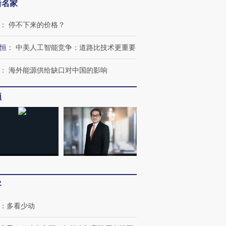
新名家
：
停不下来的价格？
恒
：
中美人工智能竞争：道路比技术更重要
：
海外能源供给缺口对中国的影响
频
OX的吸金
马航飞行员跨国走私7万
视线｜被称为“蟑螂”的印
让中产们甘
粒摇头丸 尿检体内含3种
度Z世代 用街头抗争将教
秘鲁纳斯
”？
毒品
育部长拱下台
13人遇难
进第四届链博
【商旅对话】华住集团
客
技“链”接产
【特别呈现】寻找100种
CFO：不靠规模取胜，华
【特别呈
有意思的生活方式·第三对
住三大增长引擎是什么？
有意思的
：
多看少动