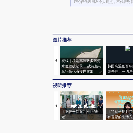
评论仅代表网友个人观点，不代表财
图片推荐
视线｜极端高温致多瑙河
水位跌破纪录 二战沉船与
韩国高温创百年
猛犸象化石接连露出
警告停止一切户
视听推荐
【不唯一答案】不止“养
【特别呈现】寻
老”
有意思的生活方