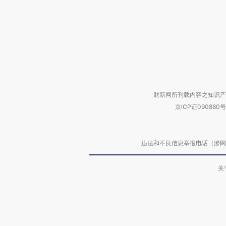
财新网所刊载内容之知识产
京ICP证090880号
违法和不良信息举报电话（涉网络暴力有
关