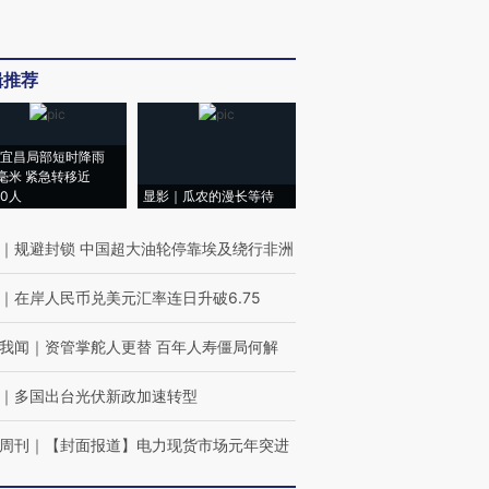
辑推荐
宜昌局部短时降雨
8毫米 紧急转移近
00人
显影｜瓜农的漫长等待
｜
规避封锁 中国超大油轮停靠埃及绕行非洲
｜
在岸人民币兑美元汇率连日升破6.75
我闻
｜
资管掌舵人更替 百年人寿僵局何解
｜
多国出台光伏新政加速转型
周刊
｜
【封面报道】电力现货市场元年突进