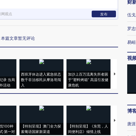
财
新网观点
发布
伍戈
罗志
本篇文章暂无评论
易峘
视
西班牙休达进入紧急状态
加沙上百万流离失所者困
视线｜HYR
纪录 当局
数千非法移民从摩洛哥闯
于“塑料烤箱” 高温引发健
术：是什么
外活动
入
康危机
心“花钱找虐
博
【推广】走
唐涯
找100种
【特别呈现】澳门全力探
【特别呈现】《东莞，人
会，让数智科
式·第一对
索葡语国家新渠道
间便利店》倾情上线
业