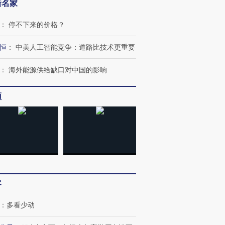
新名家
：
停不下来的价格？
恒
：
中美人工智能竞争：道路比技术更重要
：
海外能源供给缺口对中国的影响
频
OX的吸金
马航飞行员跨国走私7万
视线｜被称为“蟑螂”的印
让中产们甘
粒摇头丸 尿检体内含3种
度Z世代 用街头抗争将教
秘鲁纳斯
”？
毒品
育部长拱下台
13人遇难
客
进第四届链博
【商旅对话】华住集团
：
多看少动
技“链”接产
【特别呈现】寻找100种
CFO：不靠规模取胜，华
【特别呈
有意思的生活方式·第三对
住三大增长引擎是什么？
有意思的