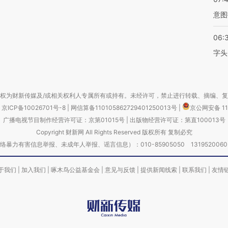
意图
06:
字头
权为财新传媒及/或相关权利人专属所有或持有。未经许可，禁止进行转载、摘编、
京ICP备10026701号-8
|
网信算备110105862729401250013号
|
京公网安备 11
广播电视节目制作经营许可证：京第01015号
|
出版物经营许可证：第直100013号
Copyright 财新网 All Rights Reserved 版权所有 复制必究
害信息举报、未成年人举报、谣言信息）：010-85905050 13195200605 举报邮
于我们
|
加入我们
|
啄木鸟公益基金会
|
意见与反馈
|
提供新闻线索
|
联系我们
|
友情