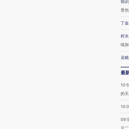
知识
受伤
丁金
村夫
续加
吴晓
最
10:
的天
10:
09:
元二