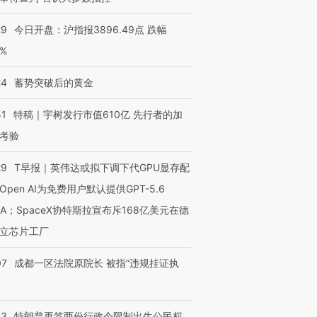
29
今日开盘：沪指报3896.49点 跌幅
0%
24
蓄势突破后的黄金
51
特稿｜宇树发行市值610亿 先行者的加
考验
29
T早报｜英伟达或拟下调下代GPU显存配
Open AI为免费用户默认提供GPT-5.6
NA；SpaceX协特斯拉宣布斥168亿美元在德
立芯片工厂
07
成都一区法院原院长 被指“违规挂证执
43
特朗普再签两份行政令限制出生公民权