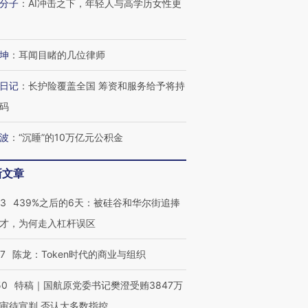
分子
：
AI冲击之下，年轻人与高学历女性更
坤
：
耳闻目睹的几位律师
日记
：
长护险覆盖全国 筹资和服务给予将持
码
波
：
“沉睡”的10万亿元公积金
新文章
53
439%之后的6天：被硅谷和华尔街追捧
才，为何走入杠杆误区
07
陈龙：Token时代的商业与组织
50
特稿｜国航原党委书记樊澄受贿3847万
审待宣判 否认大多数指控