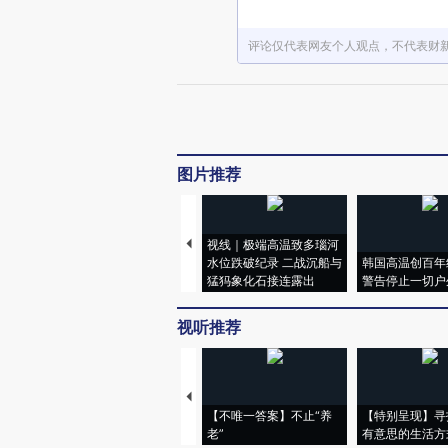
评论仅代表网友个人观点，不代表财
图片推荐
视线｜极端高温致多瑙河
水位跌破纪录 二战沉船与
韩国高温创百年
猛犸象化石接连露出
警告停止一切户
视听推荐
【不唯一答案】不止“养
【特别呈现】寻
老”
有意思的生活方