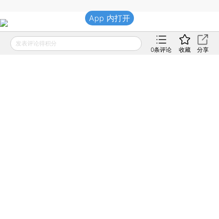
App 内打开
发表评论得积分
0
条评论
收藏
分享
责任编辑：朱长征
版面编辑：路炳阳
相关阅读
证监会渗透PE监管
2013年01月11日
APP打开
证监会“开源节流”能否救市
2013年01月11日
APP打开