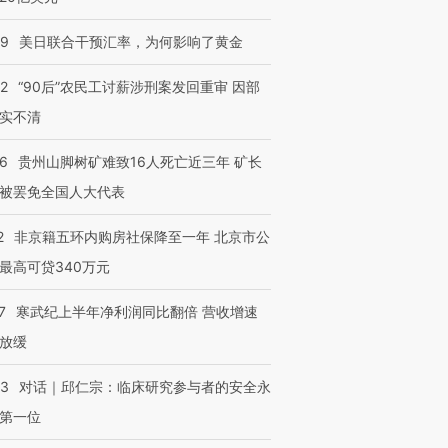
09
美日联合干预汇率，为何影响了黄金
32
“90后”农民工讨薪涉刑案发回重审 因部
实不清
36
贵州山脚树矿难致16人死亡近三年 矿长
被罢免全国人大代表
2
非京籍五环内购房社保降至一年 北京市公
最高可贷340万元
7
寒武纪上半年净利润同比翻倍 营收增速
放缓
53
对话｜邱仁宗：临床研究参与者的安全永
第一位