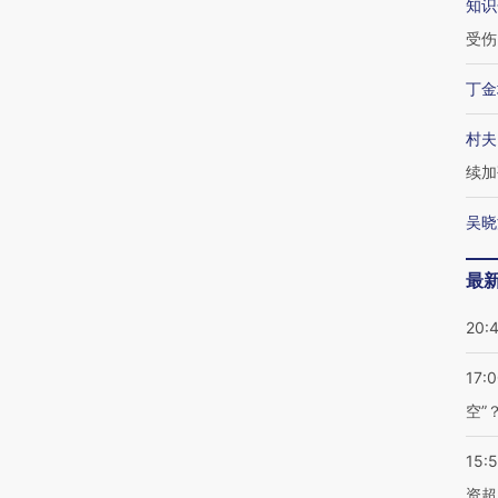
知识
受伤
丁金
村夫
续加
吴晓
最
20:
17:
空”
15:
资超