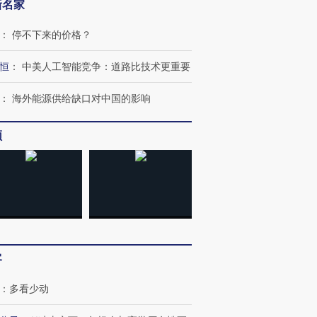
新名家
：
停不下来的价格？
恒
：
中美人工智能竞争：道路比技术更重要
：
海外能源供给缺口对中国的影响
频
跨国走私7万
视线｜被称为“蟑螂”的印
视线｜“入侵”还是“人道危
检体内含3种
度Z世代 用街头抗争将教
机”？难民潮撕裂西班牙
秘鲁纳斯
育部长拱下台
飞地休达
13人遇难
客
进第四届链博
【商旅对话】华住集团
：
多看少动
技“链”接产
【特别呈现】寻找100种
CFO：不靠规模取胜，华
【特别呈
有意思的生活方式·第三对
住三大增长引擎是什么？
有意思的