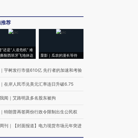
辑推荐
侵”还是“人道危机” 难
撕裂西班牙飞地休达
显影｜瓜农的漫长等待
｜
宇树发行市值610亿 先行者的加速和考验
｜
在岸人民币兑美元汇率连日升破6.75
我闻
｜
艾路明及多名股东被拘
｜
特朗普再签两份行政令限制出生公民权
周刊
｜
【封面报道】电力现货市场元年突进