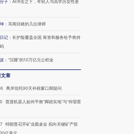
分子
：
AI冲击之下，年轻人与高学历女性更
坤
：
耳闻目睹的几位律师
日记
：
长护险覆盖全国 筹资和服务给予将持
码
波
：
“沉睡”的10万亿元公积金
新文章
46
离岸信托90天补税窗口期疑问
00
普渡机器人如何平衡“脚踏实地”与“仰望星
？
57
特朗普召开矿业圆桌会 拟向关键矿产投
20亿美元