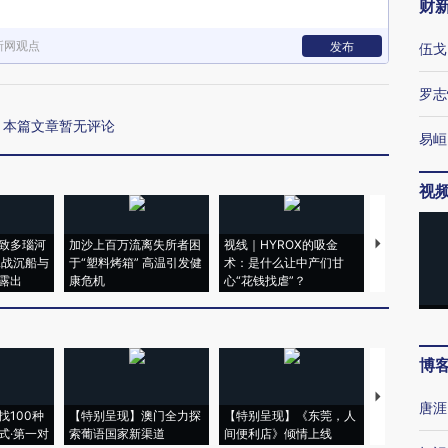
财
新网观点
发布
伍戈
罗志
本篇文章暂无评论
易峘
视
致多瑙河
加沙上百万流离失所者困
视线｜HYROX的吸金
马航飞行员
二战沉船与
于“塑料烤箱” 高温引发健
术：是什么让中产们甘
粒摇头丸 尿
露出
康危机
心“花钱找虐”？
毒品
博
【推广】走
唐涯
找100种
【特别呈现】澳门全力探
【特别呈现】《东莞，人
会，让数智科
式·第一对
索葡语国家新渠道
间便利店》倾情上线
业