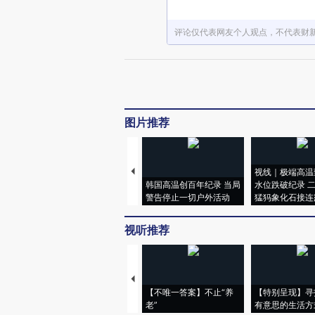
评论仅代表网友个人观点，不代表财
图片推荐
视线｜极端高温
韩国高温创百年纪录 当局
水位跌破纪录 
警告停止一切户外活动
猛犸象化石接连
视听推荐
【不唯一答案】不止“养
【特别呈现】寻
老”
有意思的生活方