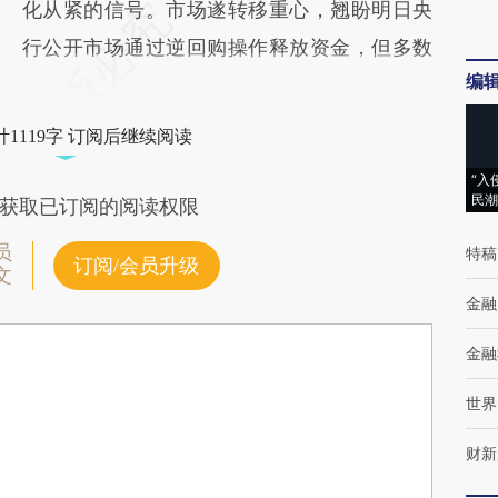
化从紧的信号。市场遂转移重心，翘盼明日央
行公开市场通过逆回购操作释放资金，但多数
编
1119字 订阅后继续阅读
“入
民潮
获取已订阅的阅读权限
员
特稿
订阅/会员升级
文
金融
金融
世界
财新