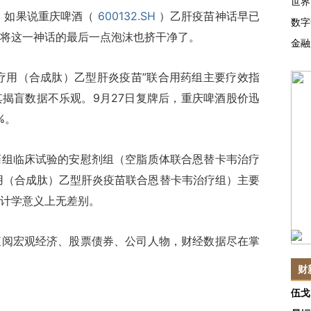
世界
）
如果说重庆啤酒（
600132.SH
）乙肝疫苗神话早已
数字
将这一神话的最后一点泡沫也挤干净了。
金融
疗用（合成肽）乙型肝炎疫苗”联合用药组主要疗效指
揭盲数据不乐观。9月27日复牌后，重庆啤酒股价迅
%。
临床试验的安慰剂组（空脂质体联合恩替卡韦治疗
（治疗用（合成肽）乙型肝炎疫苗联合恩替卡韦治疗组）主要
计学意义上无差别。
查阅宏观经济、股票债券、公司人物，财经数据尽在掌
财
伍戈