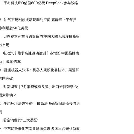
让中产们甘
粒摇头丸 尿检体内含3种
度Z世代 用街头抗争将教
秘鲁纳斯
0
宇树科技IPO估值600亿元 DeepSeek参与战略
”？
毒品
育部长拱下台
13人遇难
2
油气市场剧烈波动现套利空间 嘉能可上半年扭
净利增超50亿美元
6
贝恩资本宣布收购贡茶 在中国大陆无法注册商标
进第四届链博
【商旅对话】华住集团
出市场
技“链”接产
【特别呈现】寻找100种
CFO：不靠规模取胜，华
【特别呈
有意思的生活方式·第三对
住三大增长引擎是什么？
有意思的
电动汽车需求高涨驱动澳洲车市增长 中国品牌表
劲｜出海·汽车
0
普渡机器人张涛：机器人规模化靠技术、渠道和
共同突破
6
财新调查｜7月消费或有反弹、出口维持强劲 受
因素带动？
2
生态环境法典将施行 最高法明确新旧法衔接与追
则
0
看空消费的“三大误区”
9
中东局势催化东南亚能源焦虑 多国出台光伏新政