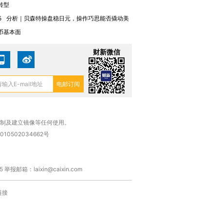
转型
5
分析｜贝森特操盘稳日元，操作巧思能否撬动美
币基本面
财新微信
复制及建立镜像等任何使用。
010502034662号
箱：laixin@caixin.com
链接