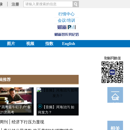
录
注册
行情中心
会议/培训
图片
视频
指数
English
辑推荐
订阅
电邮
“高考最牛钉子户”备
【音频】洱海治污 如
21次高考
何发力？
周刊
|
经济下行压力显现