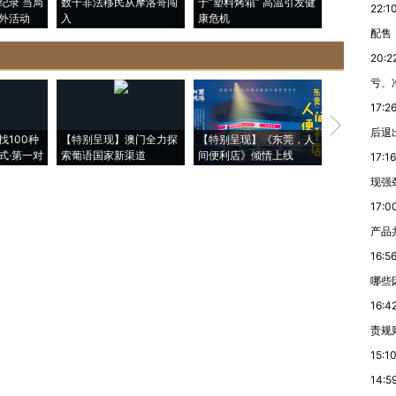
纪录 当局
数千非法移民从摩洛哥闯
于“塑料烤箱” 高温引发健
术：是什么
22:1
外活动
入
康危机
心“花钱找虐
配售
20:2
亏、
17:2
【推广】走
后退
找100种
【特别呈现】澳门全力探
【特别呈现】《东莞，人
会，让数智科
式·第一对
索葡语国家新渠道
间便利店》倾情上线
业
17:16
现强
17:0
产品
16:5
哪些
16:4
责规
15:1
14:5