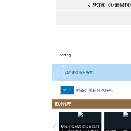
立即订阅《财新周刊》
Loading...
财新传媒版权所有。
推广
如需刊登转载请点击右侧按钮，提交相关
财新会员积分兑好礼
图片推荐
视线｜极端高温致多瑙河