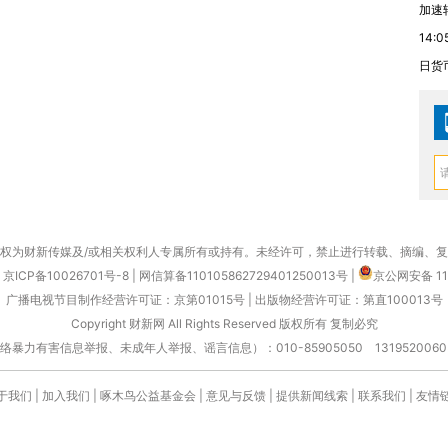
加速
14:0
日货
权为财新传媒及/或相关权利人专属所有或持有。未经许可，禁止进行转载、摘编、
京ICP备10026701号-8
|
网信算备110105862729401250013号
|
京公网安备 11
广播电视节目制作经营许可证：京第01015号
|
出版物经营许可证：第直100013号
Copyright 财新网 All Rights Reserved 版权所有 复制必究
害信息举报、未成年人举报、谣言信息）：010-85905050 13195200605 举报邮
于我们
|
加入我们
|
啄木鸟公益基金会
|
意见与反馈
|
提供新闻线索
|
联系我们
|
友情