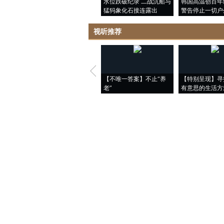
水位跌破纪录 二战沉船与
韩国高温创百年
猛犸象化石接连露出
警告停止一切户
视听推荐
【不唯一答案】不止“养
【特别呈现】寻
老”
有意思的生活方