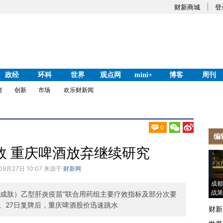
财新商城
登
政经
环科
世界
观点网
mini+
博客
周刊
资
创新
市场
欢乐财新闻
0
编
效 重庆啤酒放弃继续研究
09月27日 10:07 来源于
财新网
成都
战第
合成肽）乙型肝炎疫苗”联合用药组主要疗效指标及部分次要
。27日复牌后，重庆啤酒股价迅速跳水
财新