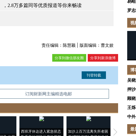
易峘
，2.8万多篇同等优质报道等你来畅读
罗志
视
责任编辑：陈慧颖 | 版面编辑：曹文姣
分享到微信朋友圈
分享到新浪微博
博
吴晓
押沙
信息。经确认即可刊登转载。
订阅财新网主编精选电邮
顾晓
王烁
中外
最
西班牙休达进入紧急状态
加沙上百万流离失所者困
视线｜HYR