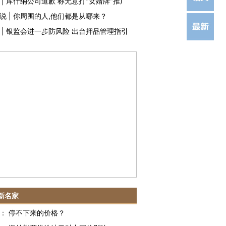
|
库什纳公司道歉 称无意打"女婿牌"推广
说
|
你周围的人,他们都是从哪来？
|
银监会进一步防风险 出台押品管理指引
新名家
：
停不下来的价格？