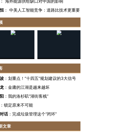
：
海外能源供给缺口对中国的影响
恒
：
中美人工智能竞争：道路比技术更重要
频
客
波
：
划重点！“十四五”规划建议的3大信号
龙
：
金庸的江湖是越来越坏
阳
：
我的洛杉矶“湖街客栈”
：
锁定原来不可能
对话
：
完成垃圾管理这个“闭环”
新文章
OX的吸金
马航飞行员跨国走私7万
视线｜被称为“蟑螂”的印