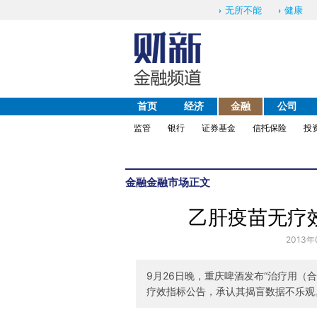
无所不能
健康
首页
经济
金融
公司
监管
银行
证券基金
信托保险
投
金融
金融市场
正文
乙肝疫苗无疗
2013年
9月26日晚，重庆啤酒发布“治疗用（
疗效指标公告，承认其揭盲数据不乐观