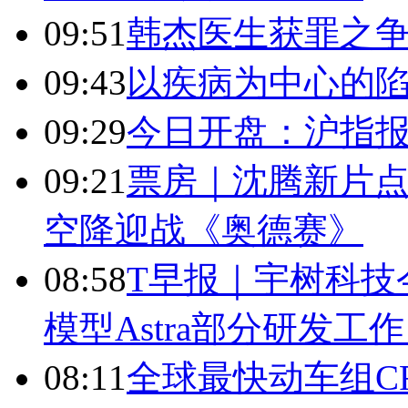
09:51
韩杰医生获罪之
09:43
以疾病为中心的
09:29
今日开盘：沪指报394
09:21
票房｜沈腾新片点
空降迎战《奥德赛》
08:58
T早报｜宇树科技今
模型Astra部分研发
08:11
全球最快动车组CR