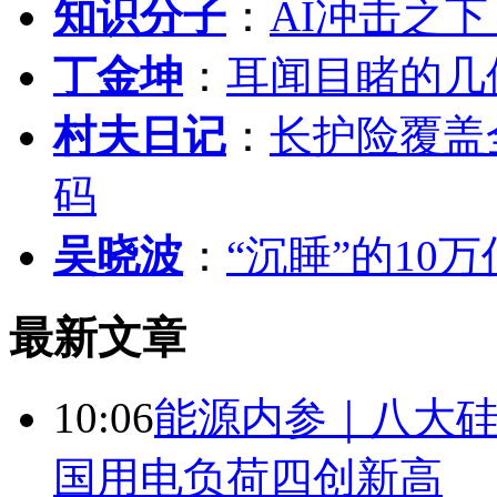
知识分子
：
AI冲击之
丁金坤
：
耳闻目睹的几
村夫日记
：
长护险覆盖
码
吴晓波
：
“沉睡”的10
最新文章
10:06
能源内参｜八大硅
国用电负荷四创新高