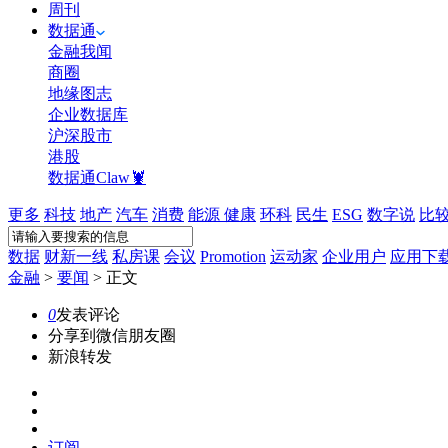
周刊
数据通
金融我闻
商圈
地缘图志
企业数据库
沪深股市
港股
数据通Claw🦞
更多
科技
地产
汽车
消费
能源
健康
环科
民生
ESG
数字说
比
数据
财新一线
私房课
会议
Promotion
运动家
企业用户
应用下
金融
>
要闻
>
正文
0
发表评论
分享到微信朋友圈
新浪转发
订阅