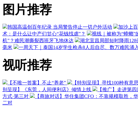
图片推荐
韩国高温创百年纪录 当局警告停止一切户外活动
加沙上百
术：是什么让中产们甘心“花钱找虐”？
视线｜被称为“蟑螂”
机”？难民潮撕裂西班牙飞地休达
湖北宜昌局部短时降雨128毫
毫米
一周天下｜泰国14岁学生枪杀8人后自尽、数万难民涌
视听推荐
【不唯一答案】不止“养老”
【特别呈现】寻找100种有意
别呈现】《东莞，人间便利店》倾情上线
【推广】走进第四
方式·第三对
【商旅对话】华住集团CFO：不靠规模取胜，
二对