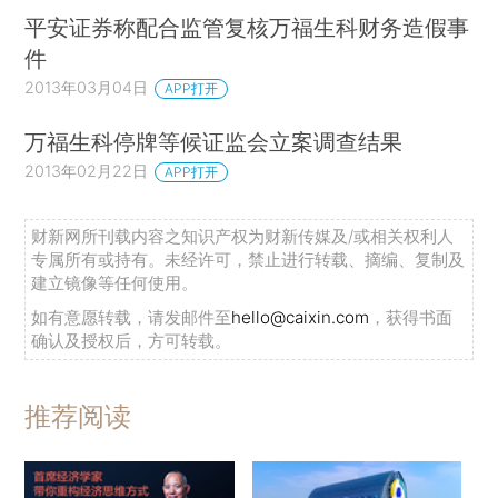
平安证券称配合监管复核万福生科财务造假事
件
2013年03月04日
APP打开
万福生科停牌等候证监会立案调查结果
2013年02月22日
APP打开
财新网所刊载内容之知识产权为财新传媒及/或相关权利人
专属所有或持有。未经许可，禁止进行转载、摘编、复制及
建立镜像等任何使用。
如有意愿转载，请发邮件至
hello@caixin.com
，获得书面
确认及授权后，方可转载。
推荐阅读