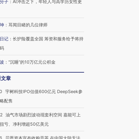
分子
：
AI冲击之下，年轻人与高学历女性更
坤
：
耳闻目睹的几位律师
日记
：
长护险覆盖全国 筹资和服务给予将持
码
波
：
“沉睡”的10万亿元公积金
新文章
0
宇树科技IPO估值600亿元 DeepSeek参
略配售
22
油气市场剧烈波动现套利空间 嘉能可上
扭亏、净利增超50亿美元
6
贝恩资本宣布收购贡茶 在中国大陆无法