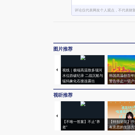
评论仅代表网友个人观点，不代表财
图片推荐
视线｜极端高温致多瑙河
水位跌破纪录 二战沉船与
韩国高温创百年
猛犸象化石接连露出
警告停止一切户
视听推荐
【不唯一答案】不止“养
【特别呈现】寻
老”
有意思的生活方