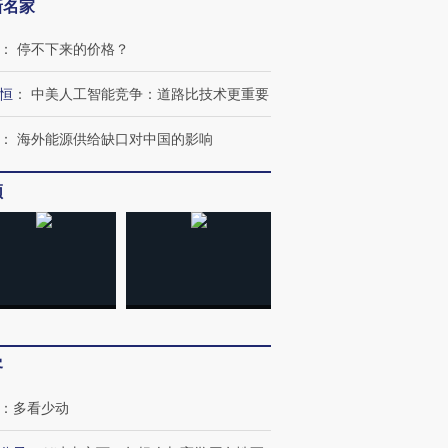
新名家
：
停不下来的价格？
恒
：
中美人工智能竞争：道路比技术更重要
：
海外能源供给缺口对中国的影响
频
OX的吸金
马航飞行员跨国走私7万
视线｜被称为“蟑螂”的印
让中产们甘
粒摇头丸 尿检体内含3种
度Z世代 用街头抗争将教
秘鲁纳斯
”？
毒品
育部长拱下台
13人遇难
客
进第四届链博
【商旅对话】华住集团
技“链”接产
【特别呈现】寻找100种
CFO：不靠规模取胜，华
【特别呈
：
多看少动
有意思的生活方式·第三对
住三大增长引擎是什么？
有意思的