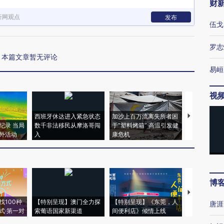
财
新网观点
发布
伍戈
罗志
本篇文章暂无评论
易峘
视
西班牙休达进入紧急状态
加沙上百万流离失所者困
视线｜HYR
纪录 当局
数千非法移民从摩洛哥闯
于“塑料烤箱” 高温引发健
术：是什么
外活动
入
康危机
心“花钱找虐
博
【推广】走
找100种
【特别呈现】澳门全力探
【特别呈现】《东莞，人
会，让数智科
唐涯
式·第一对
索葡语国家新渠道
间便利店》倾情上线
业