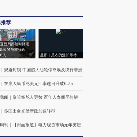
辑推荐
宜昌局部短时降雨
8毫米 紧急转移近
00人
显影｜瓜农的漫长等待
｜
规避封锁 中国超大油轮停靠埃及绕行非洲
｜
在岸人民币兑美元汇率连日升破6.75
我闻
｜
资管掌舵人更替 百年人寿僵局何解
｜
多国出台光伏新政加速转型
周刊
｜
【封面报道】电力现货市场元年突进