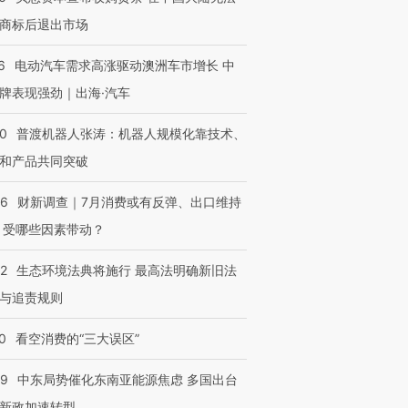
商标后退出市场
6
电动汽车需求高涨驱动澳洲车市增长 中
牌表现强劲｜出海·汽车
00
普渡机器人张涛：机器人规模化靠技术、
和产品共同突破
56
财新调查｜7月消费或有反弹、出口维持
 受哪些因素带动？
42
生态环境法典将施行 最高法明确新旧法
与追责规则
0
看空消费的“三大误区”
59
中东局势催化东南亚能源焦虑 多国出台
新政加速转型