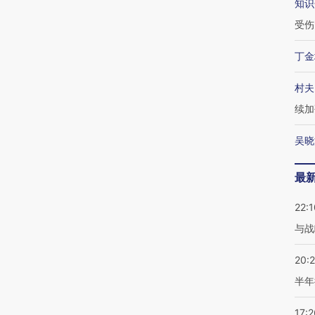
知识
受伤
丁金
村夫
续加
吴晓
最
22:1
与战
20:
半年
17:2