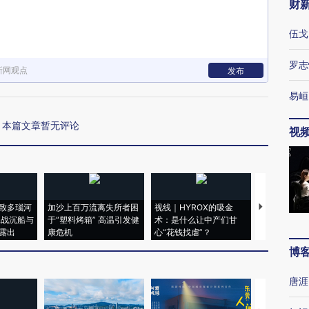
财
伍戈
罗志
新网观点
发布
易峘
本篇文章暂无评论
视
致多瑙河
加沙上百万流离失所者困
视线｜HYROX的吸金
马航飞行员
二战沉船与
于“塑料烤箱” 高温引发健
术：是什么让中产们甘
粒摇头丸 尿
露出
康危机
心“花钱找虐”？
毒品
博
唐涯