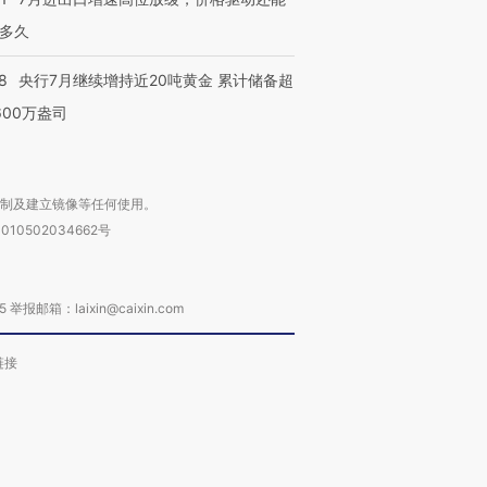
多久
8
央行7月继续增持近20吨黄金 累计储备超
600万盎司
复制及建立镜像等任何使用。
010502034662号
箱：laixin@caixin.com
链接