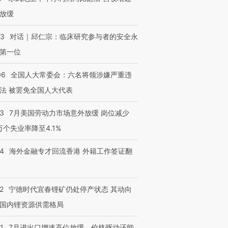
放缓
53
对话｜邱仁宗：临床研究参与者的安全永
第一位
06
全国人大常委会：六名将领涉嫌严重违
法 被罢免全国人大代表
43
7月美国劳动力市场意外放缓 岗位减少
3万个失业率降至4.1%
14
海外金融专才回流香港 外籍工作签证翻
2
宁德时代宜春锂矿仍处停产状态 其动向
国内锂资源供需格局
1
7月进出口增速高位放缓，价格驱动还能