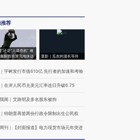
辑推荐
侵”还是“人道危机” 难
撕裂西班牙飞地休达
显影｜瓜农的漫长等待
｜
宇树发行市值610亿 先行者的加速和考验
｜
在岸人民币兑美元汇率连日升破6.75
我闻
｜
艾路明及多名股东被拘
｜
特朗普再签两份行政令限制出生公民权
周刊
｜
【封面报道】电力现货市场元年突进