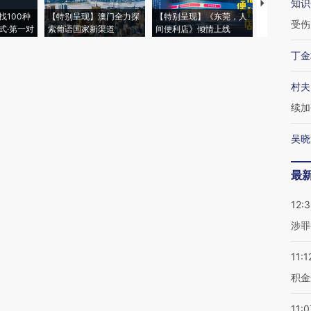
知识
【推广】走
找100种
【特别呈现】澳门全力探
【特别呈现】《东莞，人
会，让数智科
受伤
式·第一对
索葡语国家新渠道
间便利店》倾情上线
业
丁金
村夫
续加
吴晓
最
12:
涉罪
11:1
积金
11:0