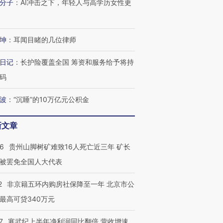
分子
：
AI冲击之下，年轻人与高学历女性更
进第四届链博
【商旅对话】华住集团
技“链”接产
【特别呈现】寻找100种
CFO：不靠规模取胜，华
【特别呈
有意思的生活方式·第三对
住三大增长引擎是什么？
有意思的
坤
：
耳闻目睹的几位律师
日记
：
长护险覆盖全国 筹资和服务给予将持
码
波
：
“沉睡”的10万亿元公积金
新文章
36
贵州山脚树矿难致16人死亡近三年 矿长
被罢免全国人大代表
2
非京籍五环内购房社保降至一年 北京市公
最高可贷340万元
7
寒武纪上半年净利润同比翻倍 营收增速