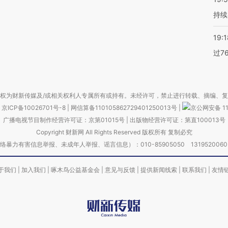
持续
19:1
过7
权为财新传媒及/或相关权利人专属所有或持有。未经许可，禁止进行转载、摘编、
京ICP备10026701号-8
|
网信算备110105862729401250013号
|
京公网安备 11
广播电视节目制作经营许可证：京第01015号
|
出版物经营许可证：第直100013号
Copyright 财新网 All Rights Reserved 版权所有 复制必究
害信息举报、未成年人举报、谣言信息）：010-85905050 13195200605 举报邮
于我们
|
加入我们
|
啄木鸟公益基金会
|
意见与反馈
|
提供新闻线索
|
联系我们
|
友情