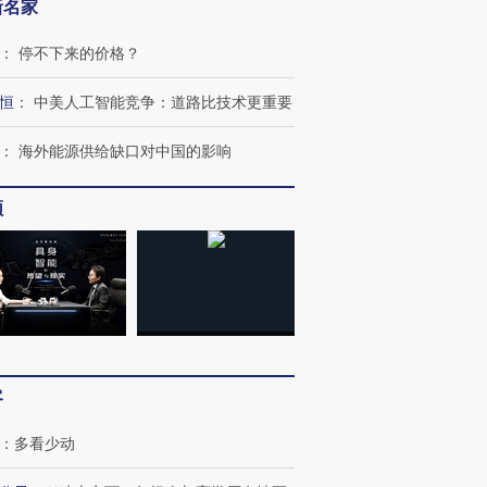
新名家
：
停不下来的价格？
恒
：
中美人工智能竞争：道路比技术更重要
：
海外能源供给缺口对中国的影响
频
跨国走私7万
视线｜被称为“蟑螂”的印
视线｜“入侵”还是“人道危
检体内含3种
度Z世代 用街头抗争将教
机”？难民潮撕裂西班牙
秘鲁纳斯
育部长拱下台
飞地休达
13人遇难
客
：
多看少动