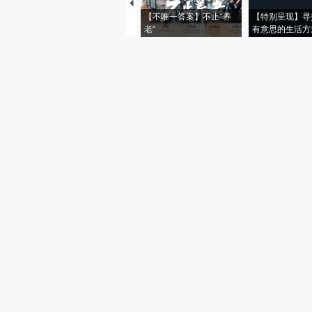
【不唯一答案】不止“养
【特别呈现】寻
老”
有意思的生活方