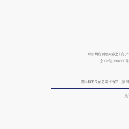
财新网所刊载内容之知识产
京ICP证090880号
违法和不良信息举报电话（涉网络暴力有
关