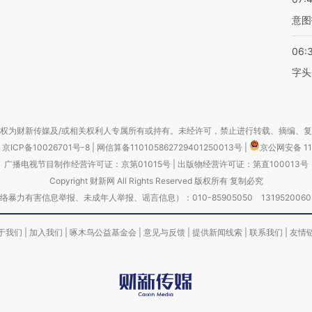
意图
06:
字头
权为财新传媒及/或相关权利人专属所有或持有。未经许可，禁止进行转载、摘编、
京ICP备10026701号-8
|
网信算备110105862729401250013号
|
京公网安备 11
广播电视节目制作经营许可证：京第01015号
|
出版物经营许可证：第直100013号
Copyright 财新网 All Rights Reserved 版权所有 复制必究
害信息举报、未成年人举报、谣言信息）：010-85905050 13195200605 举报邮
于我们
|
加入我们
|
啄木鸟公益基金会
|
意见与反馈
|
提供新闻线索
|
联系我们
|
友情