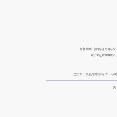
财新网所刊载内容之知识产
京ICP证090880号
违法和不良信息举报电话（涉网络暴力有
关