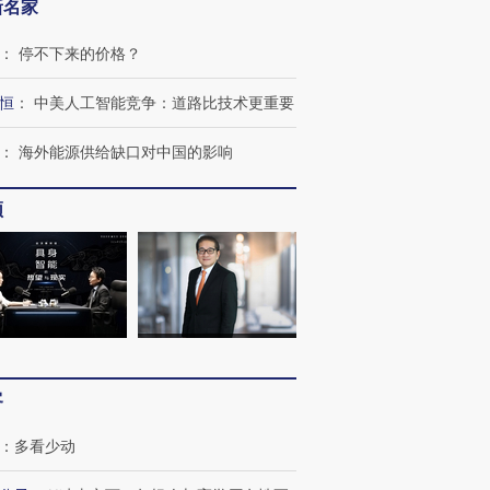
新名家
：
停不下来的价格？
恒
：
中美人工智能竞争：道路比技术更重要
：
海外能源供给缺口对中国的影响
OX的吸金
马航飞行员跨国走私7万
视线｜被称为“蟑螂”的印
频
让中产们甘
粒摇头丸 尿检体内含3种
度Z世代 用街头抗争将教
秘鲁纳斯
”？
毒品
育部长拱下台
13人遇难
进第四届链博
【商旅对话】华住集团
技“链”接产
【特别呈现】寻找100种
CFO：不靠规模取胜，华
【特别呈
客
有意思的生活方式·第三对
住三大增长引擎是什么？
有意思的
：
多看少动