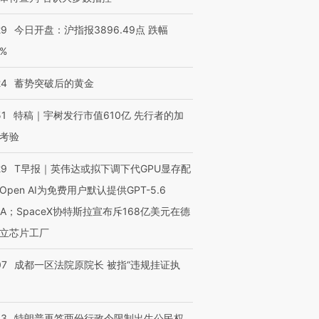
29
今日开盘：沪指报3896.49点 跌幅
0%
24
蓄势突破后的黄金
51
特稿｜宇树发行市值610亿 先行者的加
考验
29
T早报｜英伟达或拟下调下代GPU显存配
Open AI为免费用户默认提供GPT-5.6
NA；SpaceX协特斯拉宣布斥168亿美元在德
立芯片工厂
07
成都一区法院原院长 被指“违规挂证执
43
特朗普再签两份行政令限制出生公民权