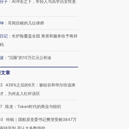
分子
：
AI冲击之下，年轻人与高学历女性更
坤
：
耳闻目睹的几位律师
日记
：
长护险覆盖全国 筹资和服务给予将持
码
波
：
“沉睡”的10万亿元公积金
新文章
53
439%之后的6天：被硅谷和华尔街追捧
才，为何走入杠杆误区
07
陈龙：Token时代的商业与组织
50
特稿｜国航原党委书记樊澄受贿3847万
审待宣判 否认大多数指控