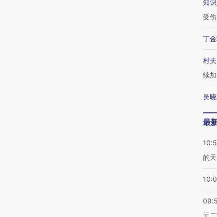
知识
受伤
丁金
村夫
续加
吴晓
最
10:
的天
10:
09:
元二