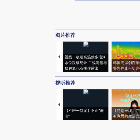
图片推荐
视线｜极端高温致多瑙河
水位跌破纪录 二战沉船与
韩国高温创百年
猛犸象化石接连露出
警告停止一切户
视听推荐
【不唯一答案】不止“养
【特别呈现】寻
老”
有意思的生活方