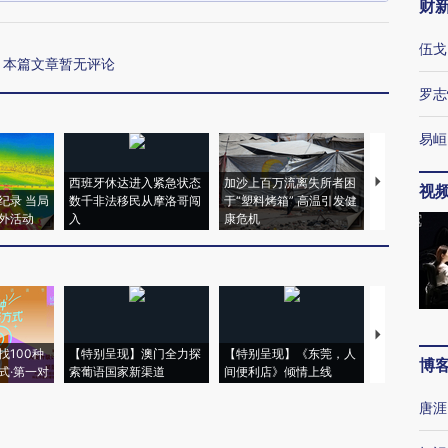
财
伍戈
本篇文章暂无评论
罗志
易峘
西班牙休达进入紧急状态
加沙上百万流离失所者困
视线｜HYR
视
纪录 当局
数千非法移民从摩洛哥闯
于“塑料烤箱” 高温引发健
术：是什么
外活动
入
康危机
心“花钱找虐
【推广】走
找100种
【特别呈现】澳门全力探
【特别呈现】《东莞，人
会，让数智科
博
式·第一对
索葡语国家新渠道
间便利店》倾情上线
业
唐涯