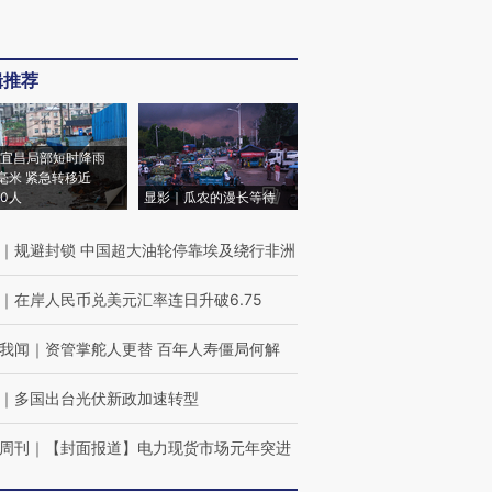
辑推荐
宜昌局部短时降雨
8毫米 紧急转移近
00人
显影｜瓜农的漫长等待
｜
规避封锁 中国超大油轮停靠埃及绕行非洲
｜
在岸人民币兑美元汇率连日升破6.75
我闻
｜
资管掌舵人更替 百年人寿僵局何解
｜
多国出台光伏新政加速转型
周刊
｜
【封面报道】电力现货市场元年突进