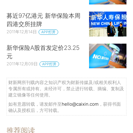
募近97亿港元 新华保险本周
四港交所挂牌
2011年12月14日
APP打开
新华保险A股首发定价23.25
元
2011年12月09日
APP打开
财新网所刊载内容之知识产权为财新传媒及/或相关权利人
专属所有或持有。未经许可，禁止进行转载、摘编、复制及
建立镜像等任何使用。
如有意愿转载，请发邮件至
hello@caixin.com
，获得书面
确认及授权后，方可转载。
推荐阅读