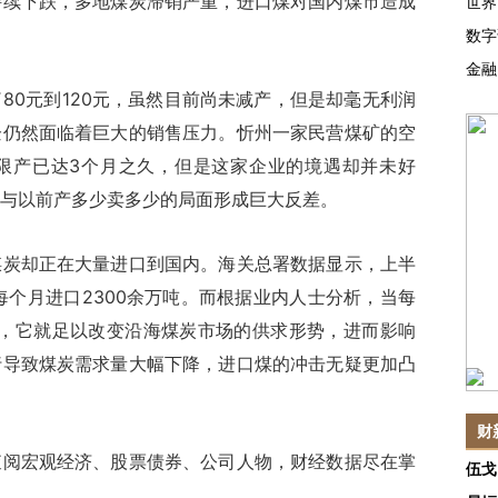
下跌，多地煤炭滞销严重，进口煤对国内煤市造成
世界
数字
金融
0元到120元，虽然目前尚未减产，但是却毫无利润
企仍然面临着巨大的销售压力。忻州一家民营煤矿的空
限产已达3个月之久，但是这家企业的境遇却并未好
与以前产多少卖多少的局面形成巨大反差。
却正在大量进口到国内。海关总署数据显示，上半
每个月进口2300余万吨。而根据业内人士分析，当每
时，它就足以改变沿海煤炭市场的供求形势，进而影响
行导致煤炭需求量大幅下降，进口煤的冲击无疑更加凸
财
查阅宏观经济、股票债券、公司人物，财经数据尽在掌
伍戈