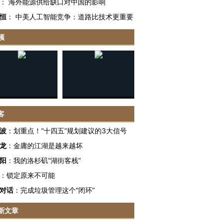
：
海外能源供给缺口对中国的影响
恒
：
中美人工智能竞争：道路比技术更重要
频
客
波
：
划重点！“十四五”规划建议的3大信号
龙
：
金庸的江湖是越来越坏
阳
：
我的洛杉矶“湖街客栈”
：
锁定原来不可能
对话
：
完成垃圾管理这个“闭环”
新文章