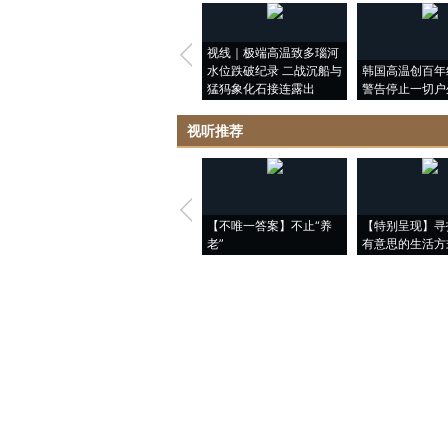
视线｜极端高温致多瑙河
水位跌破纪录 二战沉船与
韩国高温创百年
猛犸象化石接连露出
警告停止一切户
视听推荐
【不唯一答案】不止“养
【特别呈现】寻
老”
有意思的生活方