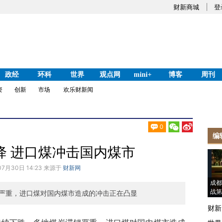
财新商城
登
政经
环科
世界
观点网
mini+
博客
周刊
资
创新
市场
欢乐财新闻
0
编
降 进口煤冲击国内煤市
07月30日 14:23 来源于
财新网
成都
战第
严重，进口煤对国内煤市造成的冲击正在凸显
财新