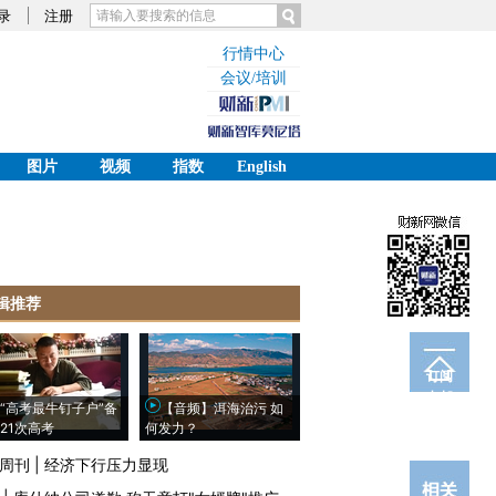
录
注册
行情中心
会议/培训
图片
视频
指数
English
辑推荐
订阅
电邮
“高考最牛钉子户”备
【音频】洱海治污 如
21次高考
何发力？
周刊
|
经济下行压力显现