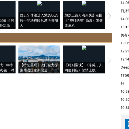
14:0
日货
西班牙休达进入紧急状态
加沙上百万流离失所者困
马航飞行员
14:0
纪录 当局
数千非法移民从摩洛哥闯
于“塑料烤箱” 高温引发健
粒摇头丸 尿
外活动
入
康危机
毒品
13:1
仍有
13:0
12:21
12:1
【推广】走
找100种
【特别呈现】澳门全力探
【特别呈现】《东莞，人
会，让数智科
De
式·第一对
索葡语国家新渠道
间便利店》倾情上线
业
11:56
解
10:5
10:5
10:3