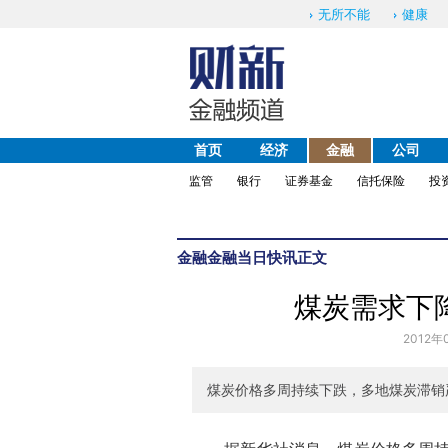
无所不能
健康
首页
经济
金融
公司
监管
银行
证券基金
信托保险
投
金融
金融当日快讯
正文
煤炭需求下
2012年
煤炭价格多周持续下跌，多地煤炭滞销