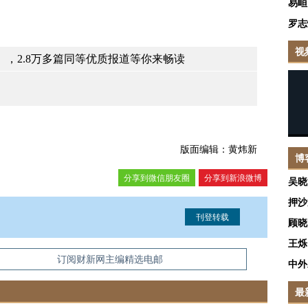
易峘
罗志
视
，2.8万多篇同等优质报道等你来畅读
版面编辑：黄炜新
博
分享到微信朋友圈
分享到新浪微博
吴晓
押沙
顾晓
王烁
信息。经确认即可刊登转载。
订阅财新网主编精选电邮
中外
最