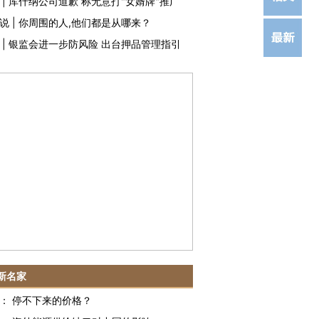
|
库什纳公司道歉 称无意打"女婿牌"推广
说
|
你周围的人,他们都是从哪来？
|
银监会进一步防风险 出台押品管理指引
新名家
：
停不下来的价格？