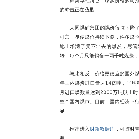
据新华社消息，煤炭价格多周持续
的冲击正在凸显。
大同煤矿集团的煤价每吨下降了8
可言。即便煤价持续下跌，许多煤
地上堆满了卖不出去的煤炭，尽管
转，每个月只能销售一两千吨煤炭，
与此相反，价格更便宜的国外煤炭
年国内煤炭进口量达1.4亿吨，平均
月进口煤数量达到2000万吨以上
整个国内煤市。目前，国内经济下
显。
推荐进入
财新数据库
，可随时
握。