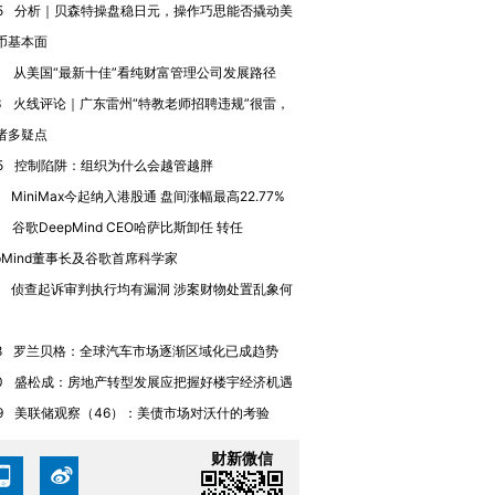
5
分析｜贝森特操盘稳日元，操作巧思能否撬动美
币基本面
跨国走私7万
视线｜HY
1
从美国“最新十佳”看纯财富管理公司发展路径
检体内含3种
泽连斯基密集出访美英 索
秘鲁纳斯卡观光飞机坠毁
术：是什
要防空导弹“救急”
13人遇难
心“花钱找
3
火线评论｜广东雷州“特教老师招聘违规”很雷，
诸多疑点
5
控制陷阱：组织为什么会越管越胖
MiniMax今起纳入港股通 盘间涨幅最高22.77%
4
谷歌DeepMind CEO哈萨比斯卸任 转任
进第四届链博
【商旅对话】华住集团
技“链”接产
【特别呈现】寻找100种
CFO：不靠规模取胜，华
【特别呈
epMind董事长及谷歌首席科学家
有意思的生活方式·第三对
住三大增长引擎是什么？
有意思的
侦查起诉审判执行均有漏洞 涉案财物处置乱象何
8
罗兰贝格：全球汽车市场逐渐区域化已成趋势
0
盛松成：房地产转型发展应把握好楼宇经济机遇
9
美联储观察（46）：美债市场对沃什的考验
财新微信