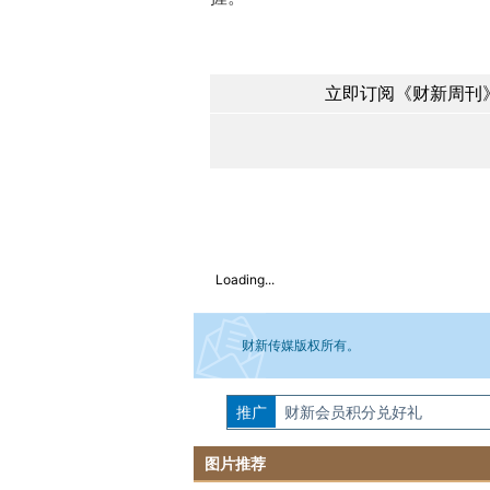
立即订阅《财新周刊》
Loading...
财新传媒版权所有。
推广
如需刊登转载请点击右侧按钮，提交相关
财新会员积分兑好礼
图片推荐