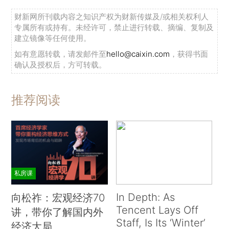
财新网所刊载内容之知识产权为财新传媒及/或相关权利人
专属所有或持有。未经许可，禁止进行转载、摘编、复制及
建立镜像等任何使用。
如有意愿转载，请发邮件至
hello@caixin.com
，获得书面
确认及授权后，方可转载。
推荐阅读
私房课
In Depth: As
向松祚：宏观经济70
Tencent Lays Off
讲，带你了解国内外
Staff, Is Its ‘Winter’
经济大局