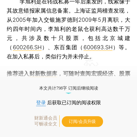
李旭利是在转战私募一年后案发的，线索缘于
其故意错报家属信息备案。上海证监局稽查发现，
从2005年加入交银施罗德到2009年5月离职，大
约四年时间内，李旭利的老鼠仓获利高达数千万
元，共涉及数十只股票，包括北京城建
（
600266.SH
）、东百集团（
600693.SH
）等。
在加入私募后，类似行为并未停止。
推荐进入
财新数据库
，可随时查阅宏观经济、股票
债券、公司人物，财经信息尽在掌握。
本文共计798字 订阅后继续阅读
登录
后获取已订阅的阅读权限
财新通会员
订阅/会员升级
可畅读全文