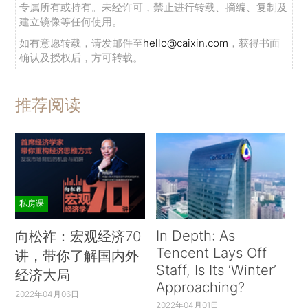
专属所有或持有。未经许可，禁止进行转载、摘编、复制及
建立镜像等任何使用。
如有意愿转载，请发邮件至
hello@caixin.com
，获得书面
确认及授权后，方可转载。
推荐阅读
私房课
In Depth: As
向松祚：宏观经济70
Tencent Lays Off
讲，带你了解国内外
Staff, Is Its ‘Winter’
经济大局
Approaching?
2022年04月06日
2022年04月01日