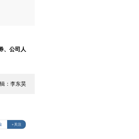
券、公司人
编辑：李东昊
金
+关注