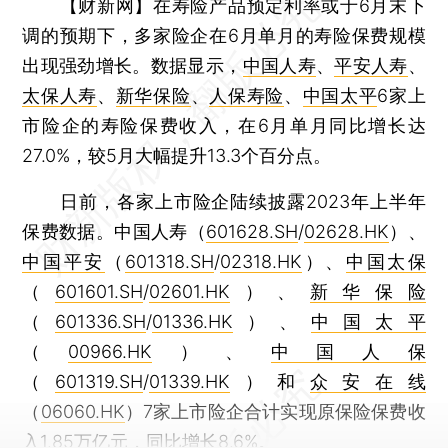
【财新网】
在寿险产品预定利率或于6月末下
调的预期下，多家险企在6月单月的寿险保费规模
出现强劲增长。数据显示，
中国人寿
、
平安人寿
、
太保人寿
、
新华保险
、
人保寿险
、
中国太平
6家上
市险企的寿险保费收入，在6月单月同比增长达
27.0%，较5月大幅提升13.3个百分点。
日前，各家上市险企陆续披露2023年上半年
保费数据。中国人寿（
601628.SH
/
02628.HK
）、
中国平安
（
601318.SH
/
02318.HK
）、
中国太保
（
601601.SH
/
02601.HK
）、
新华保险
（
601336.SH
/
01336.HK
）、
中国太平
（
00966.HK
）、
中国人保
（
601319.SH
/
01339.HK
）和
众安在线
（
06060.HK
）7家上市险企合计实现原保险保费收
入1.85万亿元，同比增长8.6%。