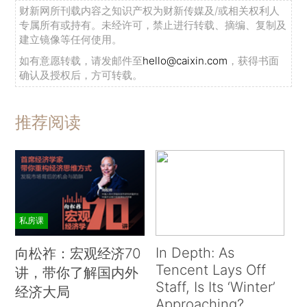
财新网所刊载内容之知识产权为财新传媒及/或相关权利人
专属所有或持有。未经许可，禁止进行转载、摘编、复制及
建立镜像等任何使用。
如有意愿转载，请发邮件至
hello@caixin.com
，获得书面
确认及授权后，方可转载。
推荐阅读
私房课
In Depth: As
向松祚：宏观经济70
Tencent Lays Off
讲，带你了解国内外
Staff, Is Its ‘Winter’
经济大局
Approaching?