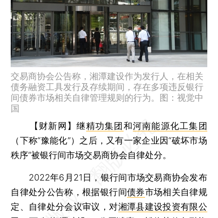
交易商协会公告称，湘潭建设作为发行人，在相关
债务融资工具发行及存续期间，存在多项违反银行
间债券市场相关自律管理规则的行为。图：视觉中
国
【财新网】
继
精功集团
和
河南能源化工集团
（下称“豫能化”）之后，又有一家企业因“破坏市场
秩序”被银行间市场交易商协会自律处分。
2022年6月21日，银行间市场交易商协会发布
自律处分公告称，根据银行间
债券
市场相关自律规
定、自律处分会议审议，对
湘潭县建设投资有限公