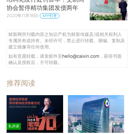
协会暂停精功集团发债两年
2020年11月18日
APP打开
财新网所刊载内容之知识产权为财新传媒及/或相关权利人
专属所有或持有。未经许可，禁止进行转载、摘编、复制及
建立镜像等任何使用。
如有意愿转载，请发邮件至
hello@caixin.com
，获得书面
确认及授权后，方可转载。
推荐阅读
私房课