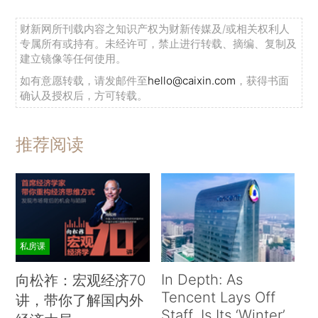
财新网所刊载内容之知识产权为财新传媒及/或相关权利人
专属所有或持有。未经许可，禁止进行转载、摘编、复制及
建立镜像等任何使用。
如有意愿转载，请发邮件至
hello@caixin.com
，获得书面
确认及授权后，方可转载。
推荐阅读
私房课
In Depth: As
向松祚：宏观经济70
Tencent Lays Off
讲，带你了解国内外
Staff, Is Its ‘Winter’