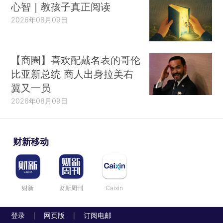
心智｜教孩子真正阅读
2026年08月09日
【商圈】喜欢配戴名表的哥伦
比亚新总统 商人出身拉美右
翼又一员
2026年08月09日
财新移动
财新
财新周刊
Caixin
登录
网页版
订阅电邮
|
|