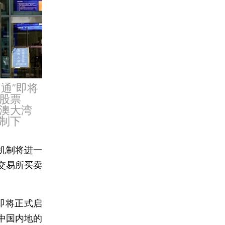
F通”即将
股票
澳大湾
制下
机制将进一
交易所买卖
即将正式启
中国内地的