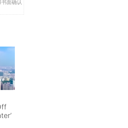
得书面确认
ff
nter’