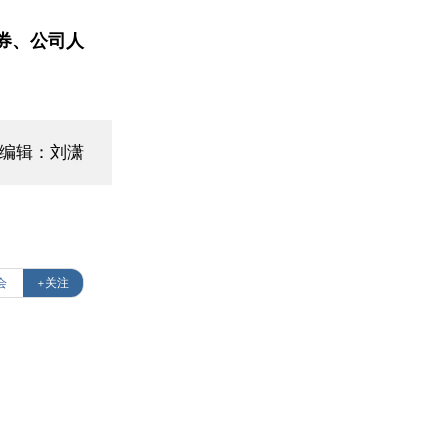
券、公司人
面编辑：刘潇
会
+关注