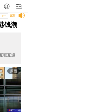
试听
T中
港钱潮
3
互联互通
原图