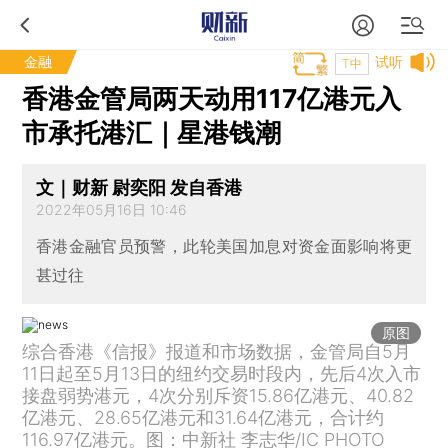
金融
试听
T中
香港金管局两天动用117亿港元入
市承托港汇｜星港钱潮
文｜财新 尉奕阳 发自香港
2022年05月16日 10:46
香港金融官员预警，此轮美国加息对资金面影响将更
甚过往
原图
综合香港《信报》报道和市场数据，金管局自5月
11日起至5月13日的纽约交易时段内，先后4次入市
接盘弱势港元，4次分别斥资15.86亿港元、40.82
亿港元、28.65亿港元和31.64亿港元，合计约
116.97亿港元。图：中新社 李志华/IC PHOTO