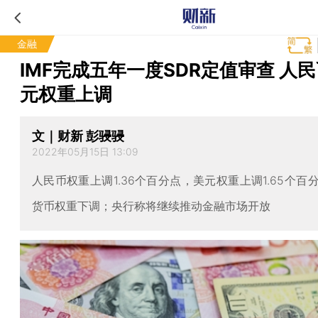
金融
IMF完成五年一度SDR定值审查 人
元权重上调
文｜财新 彭骎骎
2022年05月15日 13:09
人民币权重上调1.36个百分点，美元权重上调1.65个百
货币权重下调；央行称将继续推动金融市场开放