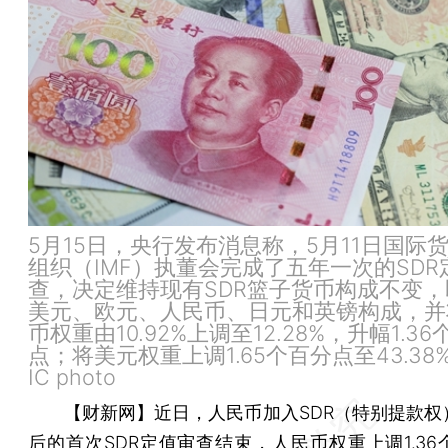
5月15日，央行发布消息称，5月11日国际
组织（IMF）执董会完成了五年一次的SDR
查，决定维持现有SDR篮子货币构成不变，
美元、欧元、人民币、日元和英镑构成，并
币权重由10.92%上调至12.28%，升幅1.3
点；将美元权重上调1.65个百分点至43.38
IC photo
【财新网】
近日，人民币加入SDR（特别提款权
后的首次SDR定值审查结束，人民币权重上调1.36