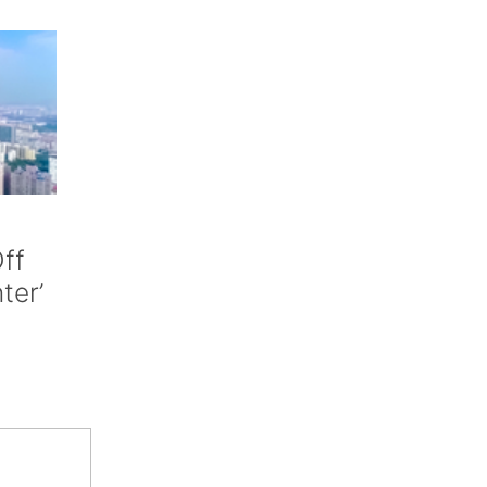
ff
nter’