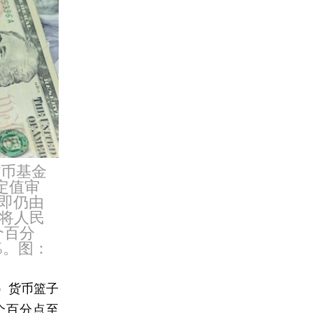
货币基金
定值审
即仍由
将人民
6个百分
%。图：
）货币篮子
个百分点至