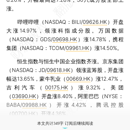
涨。
哔哩哔哩（NASDAQ：BILI/
09626.HK
）开盘
大涨14.97%，领涨科指成分股。万国数据
（NASDAQ：GDS/
09698.HK
）涨14.78%，携程
集团（NASDAQ：TCOM/
09961.HK
）涨14.50%。
恒生指数与恒生中国企业指数齐涨。京东集团
（NASDAQ：JD/
09618.HK
）领涨蓝筹股，开盘涨
幅达13.65%，蒙牛乳业（
00669.HK
）涨12.47%，
吉利汽车（
00175.HK
）涨9.32%。美团
（
03690.HK
）开盘涨8.40%，阿里巴巴（NYSE：
BABA/
09988.HK
）开涨4.42%，腾讯控股
（
00700.HK
）开涨4.36%。
本文共计349字 订阅后继续阅读