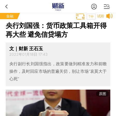
金融
试听
T中
央行刘国强：货币政策工具箱开得
再大些 避免信贷塌方
文｜财新 王石玉
2022年01月18日 17:43
央行副行长刘国强指出，政策要做到精准发力和前瞻
操作，及时回应市场的普遍关切，别让市场“哀莫大于
心死”
原图