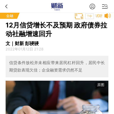
金融
试听
T中
12月信贷增长不及预期 政府债券拉
动社融增速回升
文｜财新 彭骎骎
2022年01月12日 21:28
信贷条件放松并未相应带来居民杠杆回升，居民中长
期贷款表现欠佳；企业融资需求仍然不足
原图