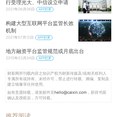
行受理光大、中信设立申请
2021年06月06日
APP打开
构建大型互联网平台监管长效
机制
2021年07月12日
APP打开
地方融资平台监管规范或月底出台
2010年03月04日
APP打开
财新网所刊载内容之知识产权为财新传媒及/或相关权利人
专属所有或持有。未经许可，禁止进行转载、摘编、复制及
建立镜像等任何使用。
如有意愿转载，请发邮件至
hello@caixin.com
，获得书面
确认及授权后，方可转载。
推荐阅读