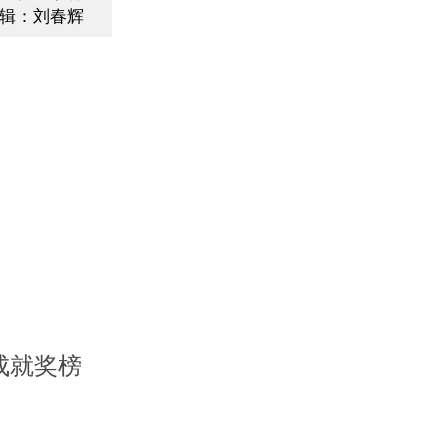
辑：刘春辉
成就奖榜