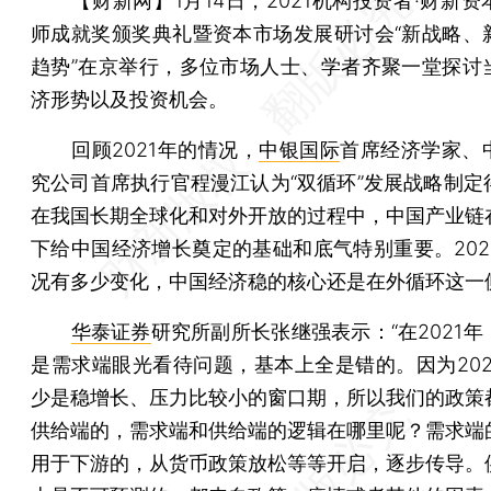
【财新网】
1月14日，2021机构投资者·财新
师成就奖颁奖典礼暨资本市场发展研讨会“新战略、
趋势”在京举行，多位市场人士、学者齐聚一堂探讨
济形势以及投资机会。
回顾2021年的情况，
中银国际
首席经济学家、
究公司首席执行官程漫江认为“双循环”发展战略制定
在我国长期全球化和对外开放的过程中，中国产业链
下给中国经济增长奠定的基础和底气特别重要。202
况有多少变化，中国经济稳的核心还是在外循环这一
华泰证券
研究所副所长张继强表示：“在2021
是需求端眼光看待问题，基本上全是错的。因为202
少是稳增长、压力比较小的窗口期，所以我们的政策
供给端的，需求端和供给端的逻辑在哪里呢？需求端
用于下游的，从货币政策放松等等开启，逐步传导。