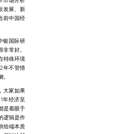
资本市场分析
新发展、新
当前中国经
中银国际研
得非常好。
在特殊环境
2年不管情
侧。
年，大家如果
1年经济至
都是着眼于
的逻辑是作
供给端本质