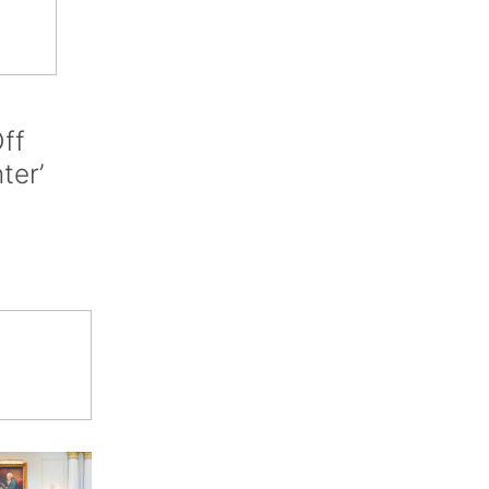
ff
nter’