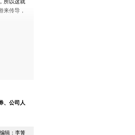
，所以这就
游来传导，
券、公司人
编辑：李箐