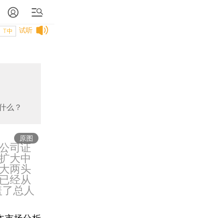
试听
T中
什么？
原图
公司证
扩大中
大两头
已经从
盖了总人