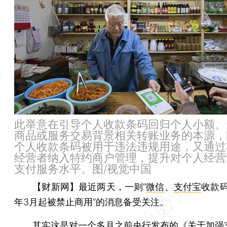
此举意在引导个人收款条码回归个人小额、
商品或服务交易背景相关转账业务的本源，
个人收款条码被用于违法违规用途，又通过
经营者纳入特约商户管理，提升对个人经营
支付服务水平。图/视觉中国
【财新网】
最近两天，一则“
微信
、
支付宝
收款码
年3月起被禁止商用”的消息备受关注。
其实这是对一个多月之前央行发布的《关于加强