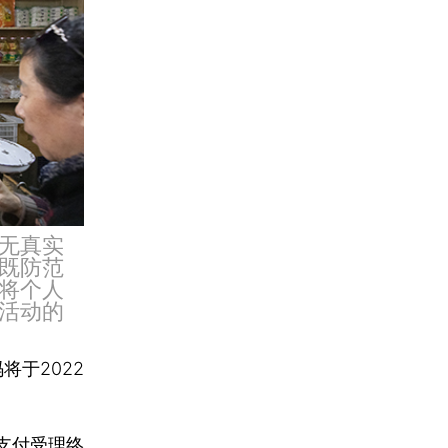
无真实
既防范
将个人
活动的
将于2022
支付受理终