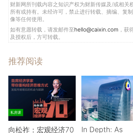
财新网所刊载内容之知识产权为财新传媒及/或相关
所有或持有。未经许可，禁止进行转载、摘编、复制
像等任何使用。
如有意愿转载，请发邮件至
hello@caixin.com
，获
及授权后，方可转载。
推荐阅读
私房课
In Depth: As
向松祚：宏观经济70