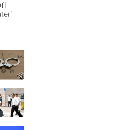
ff
nter’