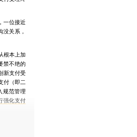
。
，一位接近
购没关系，
从根本上加
屡禁不绝的
创新支付受
支付（即二
入规范管理
行强化支付