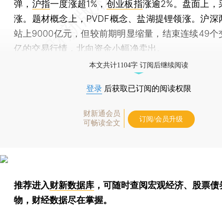
弹，
沪指
一度涨超1%，
创业板指
涨逾2%。盘面上，
涨。题材概念上，PVDF概念、盐湖提锂领涨。沪深
站上9000亿元，但较前期明显缩量，结束连续49个
亿的交易行情，北向资金小幅净卖出。
本文共计1104字 订阅后继续阅读
登录
后获取已订阅的阅读权限
财新通会员
订阅/会员升级
可畅读全文
推荐进入
财新数据库
，可随时查阅宏观经济、股票债
物，财经数据尽在掌握。