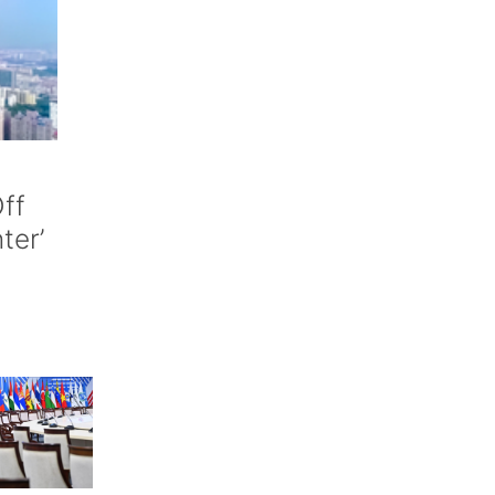
ff
nter’