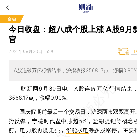
金融
今日收盘：超八成个股上涨 A股9月
官
2021年09月30日 15:00
T
A股连破万亿行情结束，沪指收报3568.17点，涨幅0.90
财新网9月30日电
：
A股
连破万亿行情结束
3568.17点，涨幅0.90%。
国庆假期前最后一个交易日，沪深两市双双高开
势反弹，
宁德时代
盘中涨超5%，盐湖提锂等概念
前。电力股再度走强，
华能水电
等多股涨停。主要