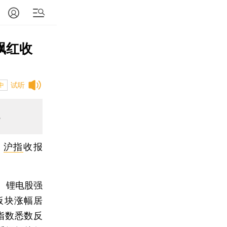
飘红收
试听
中
%
，
沪指
收报
。锂电股强
板块涨幅居
指数悉数反