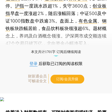
停。
沪指
一度跳水跌超1%，失守3600点；
创业板
指
早盘一度涨超2%，随后涨幅回落；中证500及中
证1000指数盘中跌逾3%。盘面上，
有色金属
、
钢
铁
板块跌幅居前，食品饮料板块领涨超6%。题材概
念上，养鸡及白酒概念领涨。沪深两市成交额连续
47个交易日破万亿，北向资金小幅净买入。
本文共计1701字 订阅后继续阅读
登录
后获取已订阅的阅读权限
财新通会员
订阅/会员升级
可畅读全文