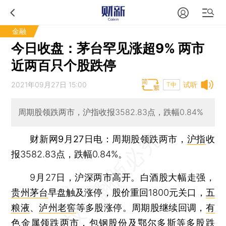
金融
今日收盘：茅台罕见涨超9% 两市
近两百只个股跌停
2021年09月27日 15:00
试听
T中
周期股领跌两市，沪指收报3582.83点，跌幅0.84%
财新网9月27日电
：周期股领跌两市，
沪指
收
报3582.83点，跌幅0.84%。
9月27日，沪深两市高开。白酒股大幅走强，
贵州茅台
早盘触及涨停，股价重回1800元关口，
五
粮液
、
泸州老窖
等多股涨停。周期股继续回调，
有
色金属
领跌两市，
包钢股份
及
鄂尔多斯
等多股跌