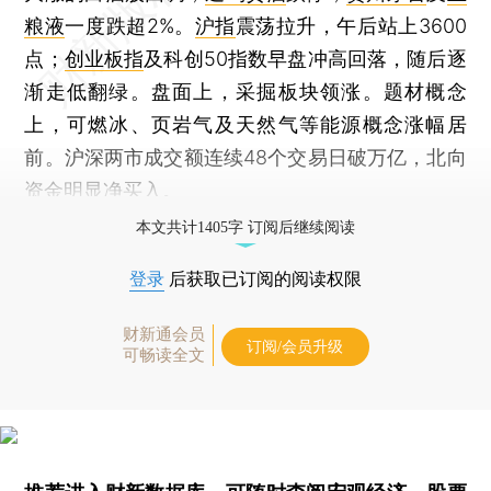
粮液
一度跌超2%。
沪指
震荡拉升，午后站上3600
点；
创业板指
及科创50指数早盘冲高回落，随后逐
渐走低翻绿。盘面上，采掘板块领涨。题材概念
上，可燃冰、页岩气及天然气等能源概念涨幅居
前。沪深两市成交额连续48个交易日破万亿，北向
资金明显净买入。
本文共计1405字 订阅后继续阅读
登录
后获取已订阅的阅读权限
财新通会员
订阅/会员升级
可畅读全文