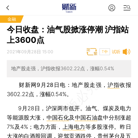
金融
今日收盘：油气股掀涨停潮 沪指站
上3600点
2021年09月28日 15:00
试听
T中
地产股走强，沪指收报3602.22点，涨幅0.54%
财新网9月28日电
：地产股走强，
沪指
收报
3602.22点，涨幅0.54%。
9月28日，沪深两市低开。油气、煤炭及电力
等能源股大涨，
中国石化
及
中国石油
盘中分别涨超
7%及4%；电力方面，
上海电力
等多股涨停。昨日
大涨的白酒股回调，
迎驾贡酒
跌停，
贵州茅台
及
五