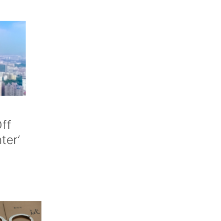
ff
nter’