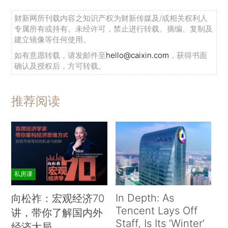
财新网所刊载内容之知识产权为财新传媒及/或相关权利人
专属所有或持有。未经许可，禁止进行转载、摘编、复制及
建立镜像等任何使用。
如有意愿转载，请发邮件至
hello@caixin.com
，获得书面
确认及授权后，方可转载。
推荐阅读
私房课
In Depth: As
向松祚：宏观经济70
Tencent Lays Off
讲，带你了解国内外
Staff, Is Its ‘Winter’
经济大局