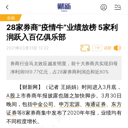
金融
28家券商“疫情牛”业绩放榜 5家利
润跃入百亿俱乐部
2021年03月31日 13:22
试听
T中
券商行业马太效应越发明显，前十大券商共实现归母
净利润989.77亿元，占28家券商利润总和近80%
【财新网】（记者 王娟娟）
时间进入3月底，
A股
上市券商年报披露也随之加快脚步。3月30日
晚间，包括
中金公司
、
申万宏源
、
海通证券
、
东方
证券
等8家券商集中发布了2020年年报，业绩均有
不同程度增长。