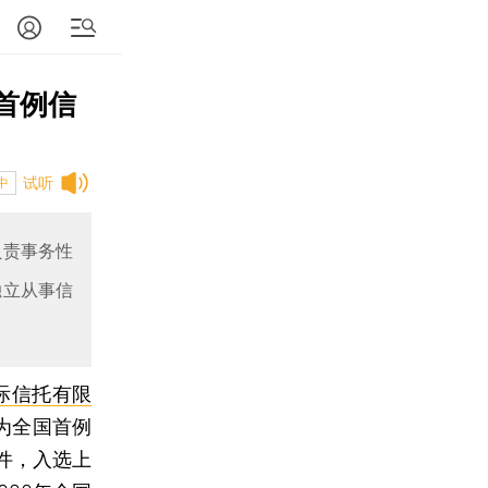
首例信
试听
中
负责事务性
独立从事信
际信托有限
为全国首例
件，入选上