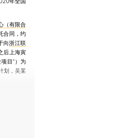
020年全国
心（有限合
托合同，约
于向
浙江联
之后上海寅
项目”）为
计划，吴某