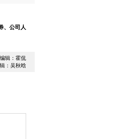
券、公司人
编辑：霍侃
辑：吴秋晗