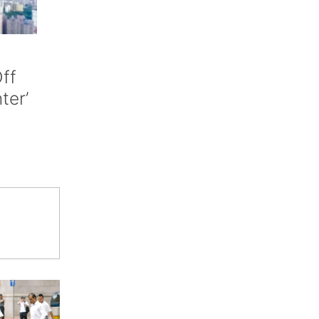
ff
nter’