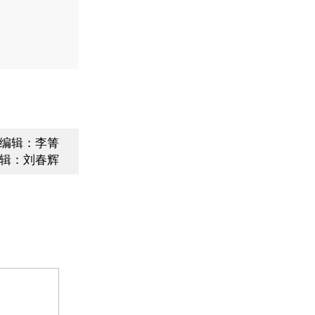
编辑：李箐
辑：刘春辉