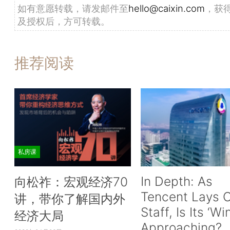
如有意愿转载，请发邮件至
hello@caixin.com
，获
及授权后，方可转载。
推荐阅读
私房课
In Depth: As
向松祚：宏观经济70
Tencent Lays O
讲，带你了解国内外
Staff, Is Its ‘Wi
经济大局
Approaching?