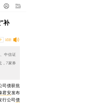
“补
试听
中
券、中信证
元，7家券
亿公司债获批
泰君安
发布
发行公司
债