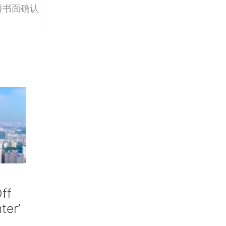
得书面确认
ff
nter’